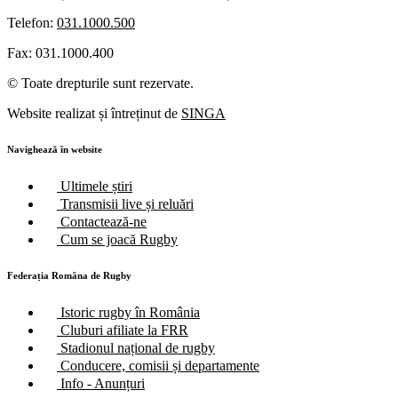
Telefon:
031.1000.500
Fax: 031.1000.400
© Toate drepturile sunt rezervate.
Website realizat și întreținut de
SINGA
Navighează în website
Ultimele știri
Transmisii live și reluări
Contactează-ne
Cum se joacă Rugby
Federația Româna de Rugby
Istoric rugby în România
Cluburi afiliate la FRR
Stadionul național de rugby
Conducere, comisii și departamente
Info - Anunțuri