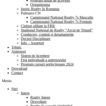
Program anual de activități
Organigrama
Istoric Rugby în Romania
Palmares CN
Campionatul Național Rugby 7s Masculin
Campionatul Național Rugby 7s Feminin
Cluburi afiliate la FRR
Stadionul Național de Rugby “Arcul de Triumf”
Conducere, comisii și departamente
Decizii Disciplinare
Info – Anunțuri
Tehnic
Antrenori
Sistem de licențiere
Fișă individuală a antrenorului
Program cursuri perfecționare 2024
Download
Contact
Meniu
Știri
Intern
Rugby Intern
Dezvoltare
Rugby în această săptămână