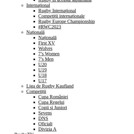
Internațional
Rugby Internațional
Competiții internaționale
Rugby Europe Championship
#RWC2023
Națională
Națională
First XV
Wolves
7’s Women
7’s Men
U20
U19
U18
U17
Liga de Rugby Kaufland
Competiții
Cupa României
Cupa Regelui
Copii si Juniori
Sevens
DNS
Oficiali
Divizia A