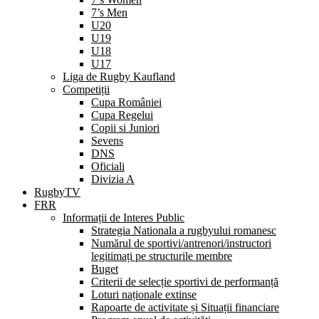
7’s Men
U20
U19
U18
U17
Liga de Rugby Kaufland
Competiții
Cupa României
Cupa Regelui
Copii si Juniori
Sevens
DNS
Oficiali
Divizia A
RugbyTV
FRR
Informații de Interes Public
Strategia Nationala a rugbyului romanesc
Numărul de sportivi/antrenori/instructori
legitimați pe structurile membre
Buget
Criterii de selecție sportivi de performanță
Loturi naționale extinse
Rapoarte de activitate și Situații financiare