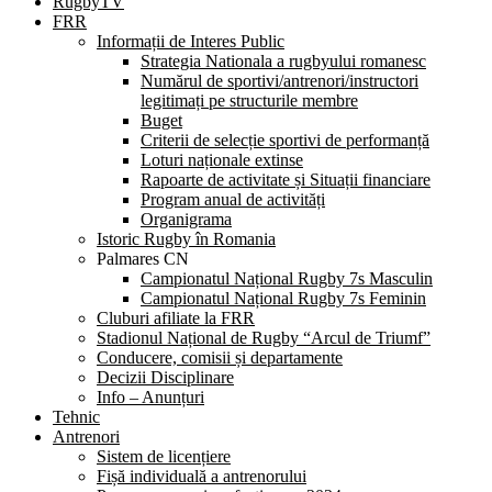
RugbyTV
FRR
Informații de Interes Public
Strategia Nationala a rugbyului romanesc
Numărul de sportivi/antrenori/instructori
legitimați pe structurile membre
Buget
Criterii de selecție sportivi de performanță
Loturi naționale extinse
Rapoarte de activitate și Situații financiare
Program anual de activități
Organigrama
Istoric Rugby în Romania
Palmares CN
Campionatul Național Rugby 7s Masculin
Campionatul Național Rugby 7s Feminin
Cluburi afiliate la FRR
Stadionul Național de Rugby “Arcul de Triumf”
Conducere, comisii și departamente
Decizii Disciplinare
Info – Anunțuri
Tehnic
Antrenori
Sistem de licențiere
Fișă individuală a antrenorului