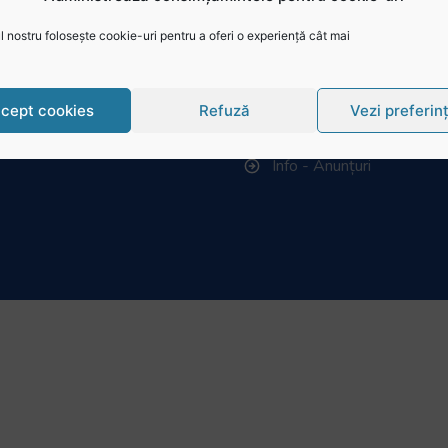
 știri
Istoric rugby în România
 nostru folosește cookie-uri pentru a oferi o experiență cât mai
i live și reluări
Cluburi afiliate la FRR
tează-ne
Stadionul național de rug
cept cookies
Refuză
Vezi preferin
 joacă Rugby
Conducere, comisii și de
Info - Anunțuri