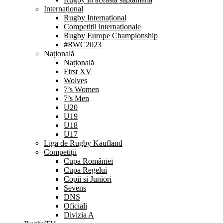
Internațional
Rugby Internațional
Competiții internaționale
Rugby Europe Championship
#RWC2023
Națională
Națională
First XV
Wolves
7’s Women
7’s Men
U20
U19
U18
U17
Liga de Rugby Kaufland
Competiții
Cupa României
Cupa Regelui
Copii si Juniori
Sevens
DNS
Oficiali
Divizia A