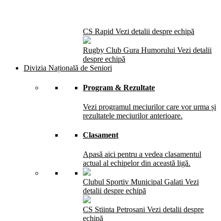
CS Rapid
Vezi detalii despre echipă
Rugby Club Gura Humorului
Vezi detalii
despre echipă
Divizia Națională de Seniori
Program & Rezultate
Vezi programul meciurilor care vor urma și
rezultatele meciurilor anterioare.
Clasament
Apasă aici pentru a vedea clasamentul
actual al echipelor din această ligă.
Clubul Sportiv Municipal Galati
Vezi
detalii despre echipă
CS Stiinta Petrosani
Vezi detalii despre
echipă