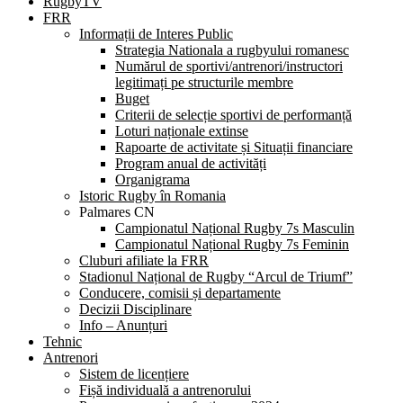
RugbyTV
FRR
Informații de Interes Public
Strategia Nationala a rugbyului romanesc
Numărul de sportivi/antrenori/instructori
legitimați pe structurile membre
Buget
Criterii de selecție sportivi de performanță
Loturi naționale extinse
Rapoarte de activitate și Situații financiare
Program anual de activități
Organigrama
Istoric Rugby în Romania
Palmares CN
Campionatul Național Rugby 7s Masculin
Campionatul Național Rugby 7s Feminin
Cluburi afiliate la FRR
Stadionul Național de Rugby “Arcul de Triumf”
Conducere, comisii și departamente
Decizii Disciplinare
Info – Anunțuri
Tehnic
Antrenori
Sistem de licențiere
Fișă individuală a antrenorului