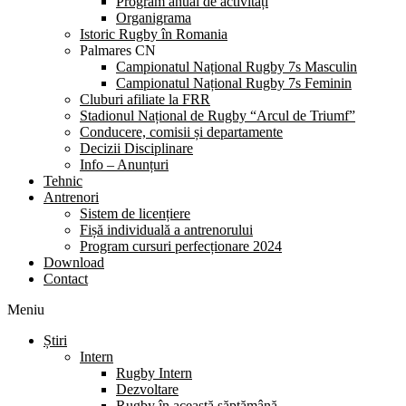
Program anual de activități
Organigrama
Istoric Rugby în Romania
Palmares CN
Campionatul Național Rugby 7s Masculin
Campionatul Național Rugby 7s Feminin
Cluburi afiliate la FRR
Stadionul Național de Rugby “Arcul de Triumf”
Conducere, comisii și departamente
Decizii Disciplinare
Info – Anunțuri
Tehnic
Antrenori
Sistem de licențiere
Fișă individuală a antrenorului
Program cursuri perfecționare 2024
Download
Contact
Meniu
Știri
Intern
Rugby Intern
Dezvoltare
Rugby în această săptămână