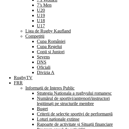
7’s Men
U20
U19
U18
U17
Liga de Rugby Kaufland
Competiții
Cupa României
Cupa Regelui
Copii si Juniori
Sevens
DNS
Oficiali
Divizia A
RugbyTV
FRR
Informații de Interes Public
Strategia Nationala a rugbyului romanesc
Numărul de sportivi/antrenori/instructori
legitimați pe structurile membre
Buget
Criterii de selecție sportivi de performanță
Loturi naționale extinse
Rapoarte de activitate și Situații financiare