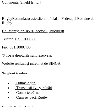
Continental Shield la […]
RugbyRomania.ro
este site-ul oficial al Federației Române de
Rugby.
Bd. Mărăști nr. 18-20, sector 1, București
Telefon:
031.1000.500
Fax: 031.1000.400
© Toate drepturile sunt rezervate.
Website realizat și întreținut de
SINGA
Navighează în website
Ultimele știri
Transmisii live și reluări
Contactează-ne
Cum se joacă Rugby
Federația Româna de Rugby