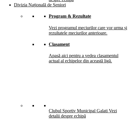
Divizia Națională de Seniori
Program & Rezultate
Vezi programul meciurilor care vor urma și
rezultatele meciurilor anterioare.
Clasament
Apasă aici pentru a vedea clasamentul
actual al echipelor din această ligă.
Clubul Sportiv Municipal Galati
Vezi
detalii despre echipă