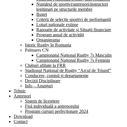
Numărul de sportivi/antrenori/instructori
legitimați pe structurile membre
Buget
Criterii de selecție sportivi de performanță
Loturi naționale extinse
Rapoarte de activitate și Situații financiare
Program anual de activități
Organigrama
Istoric Rugby în Romania
Palmares CN
Campionatul Național Rugby 7s Masculin
Campionatul Național Rugby 7s Feminin
Cluburi afiliate la FRR
Stadionul Național de Rugby “Arcul de Triumf”
Conducere, comisii și departamente
Decizii Disciplinare
Info – Anunțuri
Tehnic
Antrenori
Sistem de licențiere
Fișă individuală a antrenorului
Program cursuri perfecționare 2024
Download
Contact