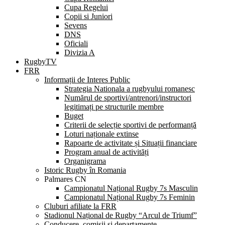
Cupa Regelui
Copii si Juniori
Sevens
DNS
Oficiali
Divizia A
RugbyTV
FRR
Informații de Interes Public
Strategia Nationala a rugbyului romanesc
Numărul de sportivi/antrenori/instructori
legitimați pe structurile membre
Buget
Criterii de selecție sportivi de performanță
Loturi naționale extinse
Rapoarte de activitate și Situații financiare
Program anual de activități
Organigrama
Istoric Rugby în Romania
Palmares CN
Campionatul Național Rugby 7s Masculin
Campionatul Național Rugby 7s Feminin
Cluburi afiliate la FRR
Stadionul Național de Rugby “Arcul de Triumf”
Conducere, comisii și departamente