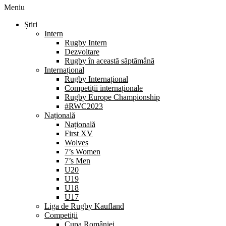
Meniu
Știri
Intern
Rugby Intern
Dezvoltare
Rugby în această săptămână
Internațional
Rugby Internațional
Competiții internaționale
Rugby Europe Championship
#RWC2023
Națională
Națională
First XV
Wolves
7’s Women
7’s Men
U20
U19
U18
U17
Liga de Rugby Kaufland
Competiții
Cupa României