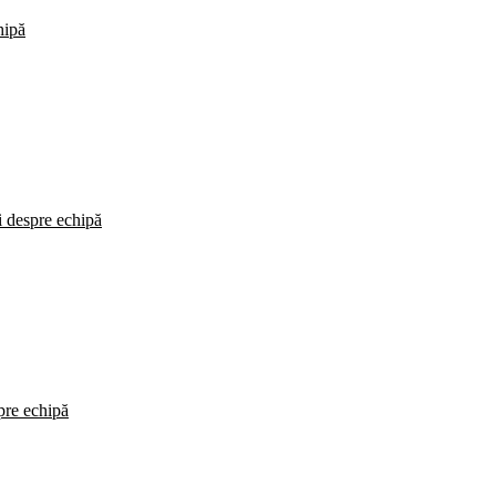
hipă
i despre echipă
spre echipă