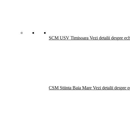
SCM USV Timisoara
Vezi detalii despre ec
CSM Stiinta Baia Mare
Vezi detalii despre 