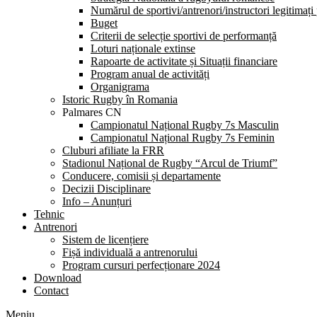
Numărul de sportivi/antrenori/instructori legitimați
Buget
Criterii de selecție sportivi de performanță
Loturi naționale extinse
Rapoarte de activitate și Situații financiare
Program anual de activități
Organigrama
Istoric Rugby în Romania
Palmares CN
Campionatul Național Rugby 7s Masculin
Campionatul Național Rugby 7s Feminin
Cluburi afiliate la FRR
Stadionul Național de Rugby “Arcul de Triumf”
Conducere, comisii și departamente
Decizii Disciplinare
Info – Anunțuri
Tehnic
Antrenori
Sistem de licențiere
Fișă individuală a antrenorului
Program cursuri perfecționare 2024
Download
Contact
Meniu