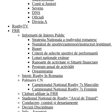
Copii si Juniori
Sevens
DNS
Oficiali
Divizia A
RugbyTV
FRR
Informații de Interes Public
Strategia Nationala a rugbyului romanesc
Numărul de sportivi/antrenori/instructori legitimați
Buget
Criterii de selecție sportivi de performanță
Loturi naționale extinse
Rapoarte de activitate și Situații financiare
Program anual de activități
Organigrama
Istoric Rugby în Romania
Palmares CN
Campionatul Național Rugby 7s Masculin
Campionatul Național Rugby 7s Feminin
Cluburi afiliate la FRR
Stadionul Național de Rugby “Arcul de Triumf”
Conducere, comisii și departamente
Decizii Disciplinare
Info – Anunțuri