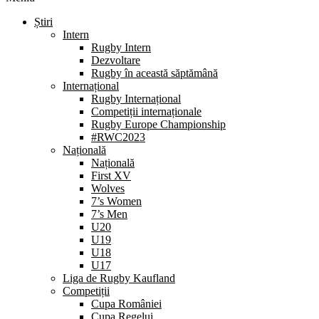
Știri
Intern
Rugby Intern
Dezvoltare
Rugby în această săptămână
Internațional
Rugby Internațional
Competiții internaționale
Rugby Europe Championship
#RWC2023
Națională
Națională
First XV
Wolves
7’s Women
7’s Men
U20
U19
U18
U17
Liga de Rugby Kaufland
Competiții
Cupa României
Cupa Regelui