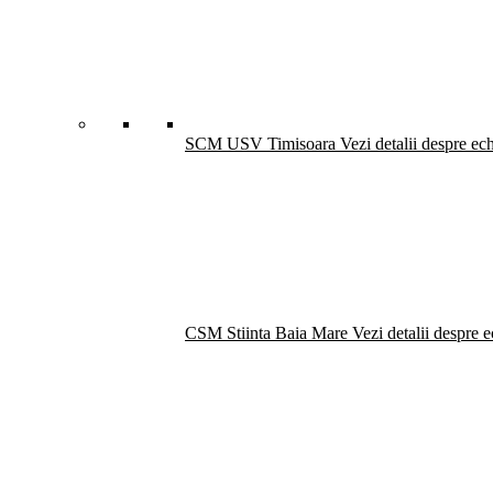
SCM USV Timisoara
Vezi detalii despre ec
CSM Stiinta Baia Mare
Vezi detalii despre 