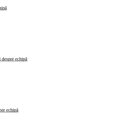
hipă
i despre echipă
spre echipă