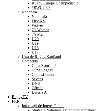
Rugby Europe Championship
#RWC2023
Națională
Națională
First XV
Wolves
7’s Women
7’s Men
U20
U19
U18
U17
Liga de Rugby Kaufland
Competiții
Cupa României
Cupa Regelui
Copii si Juniori
Sevens
DNS
Oficiali
Divizia A
RugbyTV
FRR
Informații de Interes Public
Strategia Nationala a rugbyului romanesc