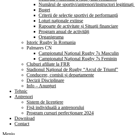
Numărul de sportivi/antrenori/instructori legitimați
Buget
Criterii de selecție sportivi de performanță
Loturi naționale extinse
Rapoarte de activitate și Situații financiare
Program anual de activități
Organigrama
Istoric Rugby în Romania
Palmares CN
Campionatul Național Rugby 7s Masculin
Campionatul Național Rugby 7s Feminin
Cluburi afiliate la FRR
Stadionul Național de Rugby “Arcul de Triumf”
Conducere, comisii și departamente
Decizii Disciplinare
Info – Anunțuri
Tehnic
Antrenori
Sistem de licențiere
Fișă individuală a antrenorului
Program cursuri perfecționare 2024
Download
Contact
Meniu