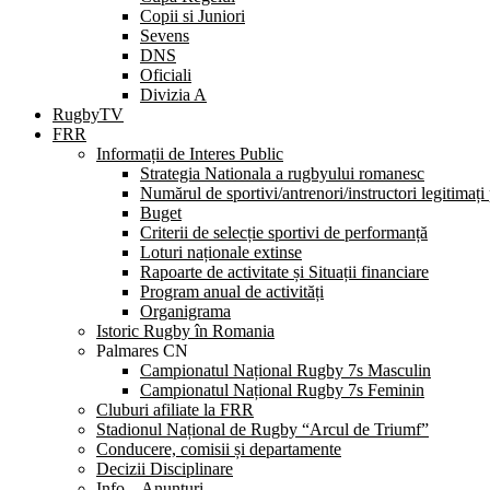
Copii si Juniori
Sevens
DNS
Oficiali
Divizia A
RugbyTV
FRR
Informații de Interes Public
Strategia Nationala a rugbyului romanesc
Numărul de sportivi/antrenori/instructori legitimați
Buget
Criterii de selecție sportivi de performanță
Loturi naționale extinse
Rapoarte de activitate și Situații financiare
Program anual de activități
Organigrama
Istoric Rugby în Romania
Palmares CN
Campionatul Național Rugby 7s Masculin
Campionatul Național Rugby 7s Feminin
Cluburi afiliate la FRR
Stadionul Național de Rugby “Arcul de Triumf”
Conducere, comisii și departamente
Decizii Disciplinare
Info – Anunțuri