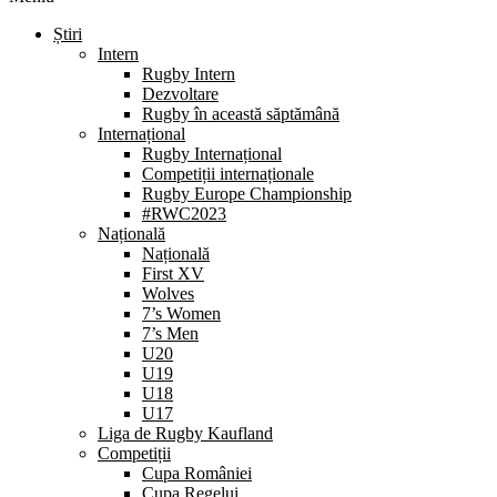
Știri
Intern
Rugby Intern
Dezvoltare
Rugby în această săptămână
Internațional
Rugby Internațional
Competiții internaționale
Rugby Europe Championship
#RWC2023
Națională
Națională
First XV
Wolves
7’s Women
7’s Men
U20
U19
U18
U17
Liga de Rugby Kaufland
Competiții
Cupa României
Cupa Regelui