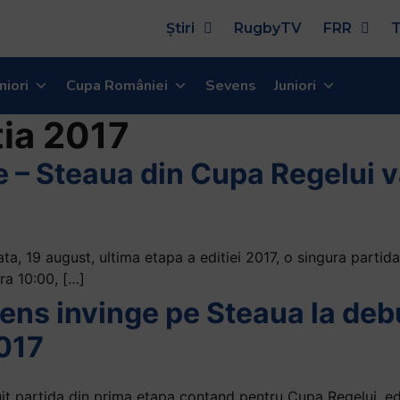
Știri
RugbyTV
FRR
T
niori
Cupa României
Sevens
Juniori
tia 2017
 – Steaua din Cupa Regelui v
 19 august, ultima etapa a editiei 2017, o singura partida 
ra 10:00, […]
ens invinge pe Steaua la deb
2017
it partida din prima etapa contand pentru Cupa Regelui, edi