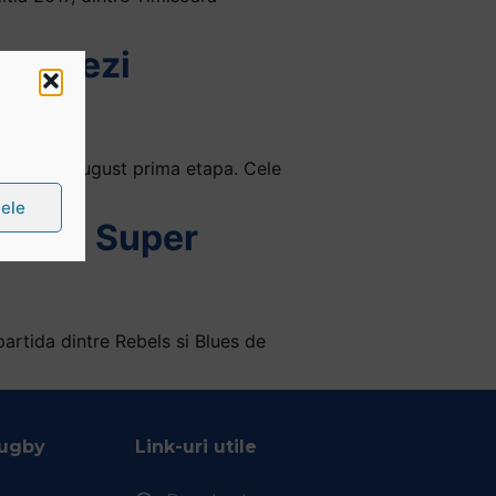
st. Vezi
ndul 5-6 august prima etapa. Cele
țele
e Sud, Super
artida dintre Rebels si Blues de
Rugby
Link-uri utile