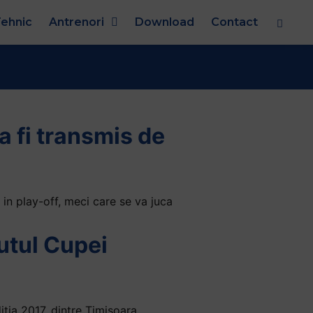
ehnic
Antrenori
Download
Contact
a fi transmis de
in play-off, meci care se va juca
utul Cupei
tia 2017, dintre Timisoara