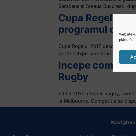
Saracens si Steaua Bucuresti, dup
Cupa Regelui edi
programul compe
Website-ul
plăcută.
Cupa Regelui 2017 deschide seria
sapte echipe care s-au inscris S
Ac
Incepe competiti
Rugby
Editia 2017 a Super Rugby, compet
la Melbourne. Competitia se dispu
Navighea