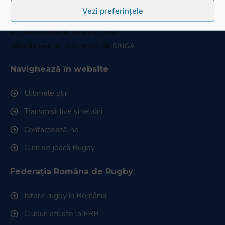
Fax: 031.1000.400
Vezi preferințele
© Toate drepturile sunt rezervate.
Website realizat și întreținut de
SINGA
Navighează în website
Ultimele știri
Transmisii live și reluări
Contactează-ne
Cum se joacă Rugby
Federația Româna de Rugby
Istoric rugby în România
Cluburi afiliate la FRR