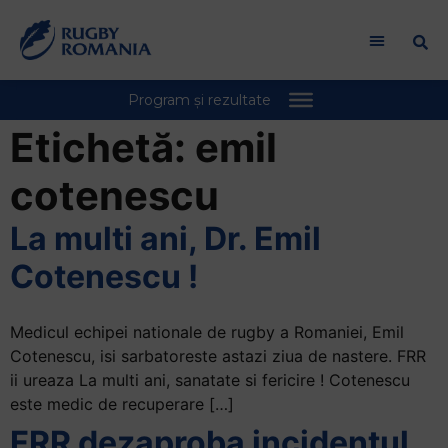
Welcome
to
All
in
One
Accessibility
Etichetă:
emil
screen
reader.
cotenescu
To
start
La multi ani, Dr. Emil
the
Cotenescu !
All
in
One
Medicul echipei nationale de rugby a Romaniei, Emil
Accessibility
Cotenescu, isi sarbatoreste astazi ziua de nastere. FRR
screen
ii ureaza La multi ani, sanatate si fericire ! Cotenescu
reader,
este medic de recuperare […]
press
FRR dezaproba incidentul
"Ctrl