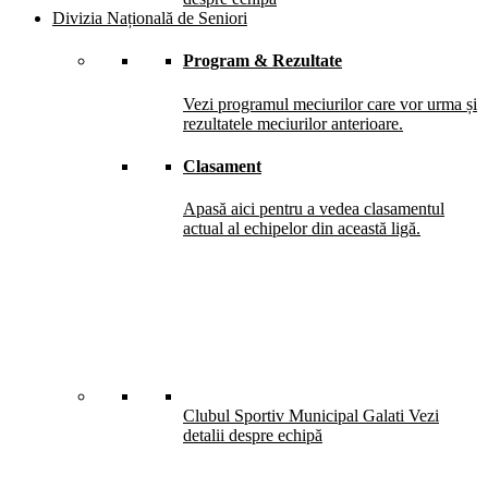
Divizia Națională de Seniori
Program & Rezultate
Vezi programul meciurilor care vor urma și
rezultatele meciurilor anterioare.
Clasament
Apasă aici pentru a vedea clasamentul
actual al echipelor din această ligă.
Clubul Sportiv Municipal Galati
Vezi
detalii despre echipă