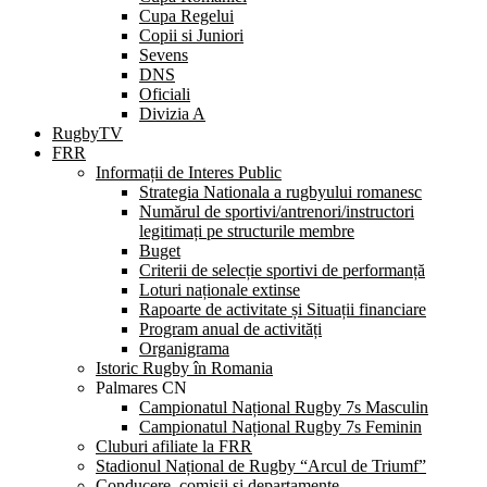
Cupa Regelui
Copii si Juniori
Sevens
DNS
Oficiali
Divizia A
RugbyTV
FRR
Informații de Interes Public
Strategia Nationala a rugbyului romanesc
Numărul de sportivi/antrenori/instructori
legitimați pe structurile membre
Buget
Criterii de selecție sportivi de performanță
Loturi naționale extinse
Rapoarte de activitate și Situații financiare
Program anual de activități
Organigrama
Istoric Rugby în Romania
Palmares CN
Campionatul Național Rugby 7s Masculin
Campionatul Național Rugby 7s Feminin
Cluburi afiliate la FRR
Stadionul Național de Rugby “Arcul de Triumf”
Conducere, comisii și departamente