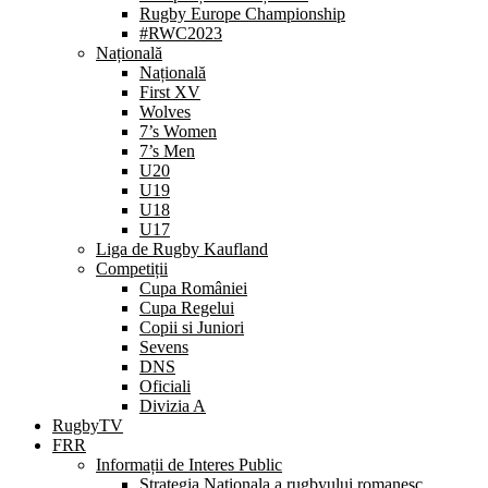
Rugby Europe Championship
#RWC2023
Națională
Națională
First XV
Wolves
7’s Women
7’s Men
U20
U19
U18
U17
Liga de Rugby Kaufland
Competiții
Cupa României
Cupa Regelui
Copii si Juniori
Sevens
DNS
Oficiali
Divizia A
RugbyTV
FRR
Informații de Interes Public
Strategia Nationala a rugbyului romanesc