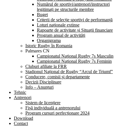
Numărul de sportivi/antrenori/instructori
legitimați pe structurile membre
Buget
Criterii de selecție sportivi de performanță
Loturi naționale extinse
Rapoarte de activitate și Situații financiare
Program anual de activități
Organigrama
Istoric Rugby în Romania
Palmares CN
Campionatul Național Rugby 7s Masculin
Campionatul Național Rugby 7s Feminin
Cluburi afiliate la FRR
Stadionul Național de Rugby “Arcul de Triumf”
Conducere, comisii și departamente
Decizii Disciplinare
Info – Anunțuri
Tehnic
Antrenori
Sistem de licențiere
Fișă individuală a antrenorului
Program cursuri perfecționare 2024
Download
Contact