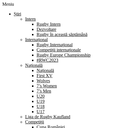
Meniu
Știri
Intern
Rugby Intern
Dezvoltare
Rugby în această săptămână
Internațional
Rugby Internațional
Competiții internaționale
Rugby Europe Championship
#RWC2023
Națională
Națională
First XV
Wolves
7’s Women
7’s Men
U20
U19
U18
U17
Liga de Rugby Kaufland
Competiții
Cupa României