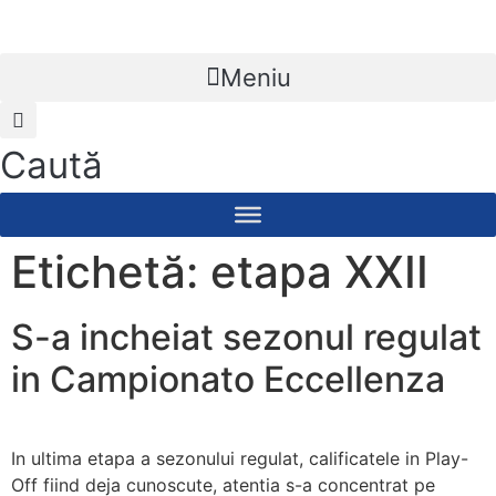
Bun
venit
la
Meniu
cititorul
de
ecran
Caută
All
in
One
Accessibility
Etichetă:
etapa XXII
Pentru
a
S-a incheiat sezonul regulat
porni
cititorul
in Campionato Eccellenza
de
ecran
All
In ultima etapa a sezonului regulat, calificatele in Play-
in
Off fiind deja cunoscute, atentia s-a concentrat pe
One