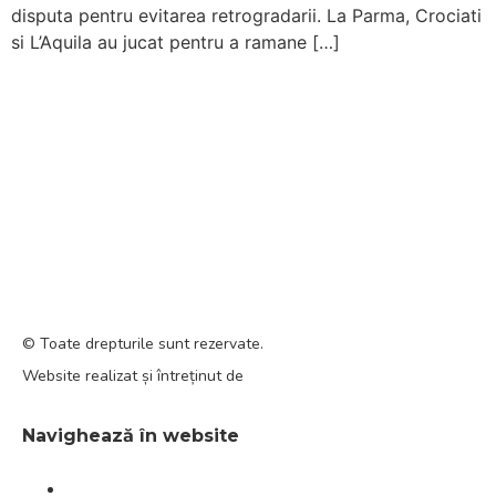
disputa pentru evitarea retrogradarii. La Parma, Crociati
Accessibility,
si L’Aquila au jucat pentru a ramane […]
apăsați
„Ctrl
+
/”
Această
RugbyRomania.ro
este site-ul oficial al Federației Române
comandă
de Rugby.
rapidă
Bd. Mărăști nr. 18-20, sector 1, București
activează
Telefon:
031.1000.500
cititorul
de
Fax: 031.1000.400
ecran
pentru
© Toate drepturile sunt rezervate.
a
Website realizat și întreținut de
SINGA
vă
ajuta
Navighează în website
să
navigați
Ultimele știri