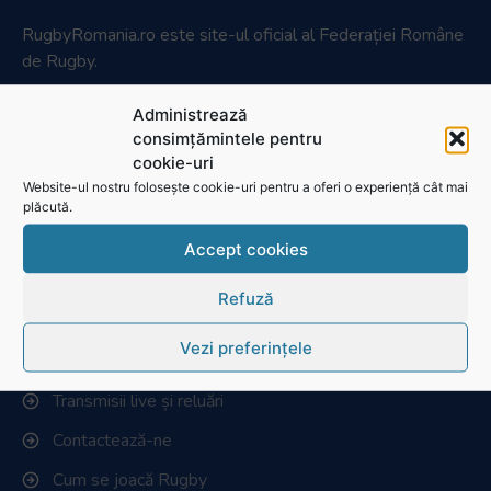
RugbyRomania.ro
este site-ul oficial al Federației Române
de Rugby.
Bd. Mărăști nr. 18-20, sector 1, București
Administrează
Telefon:
031.1000.500
consimțămintele pentru
cookie-uri
Fax: 031.1000.400
Website-ul nostru folosește cookie-uri pentru a oferi o experiență cât mai
plăcută.
© Toate drepturile sunt rezervate.
Accept cookies
Website realizat și întreținut de
SINGA
Refuză
Navighează în website
Vezi preferințele
Ultimele știri
Transmisii live și reluări
Contactează-ne
Cum se joacă Rugby