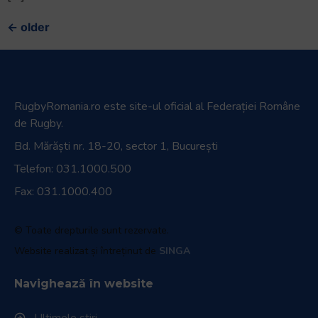
←
older
RugbyRomania.ro
este site-ul oficial al Federației Române
de Rugby.
Bd. Mărăști nr. 18-20, sector 1, București
Telefon:
031.1000.500
Fax: 031.1000.400
© Toate drepturile sunt rezervate.
Website realizat și întreținut de
SINGA
Navighează în website
Ultimele știri