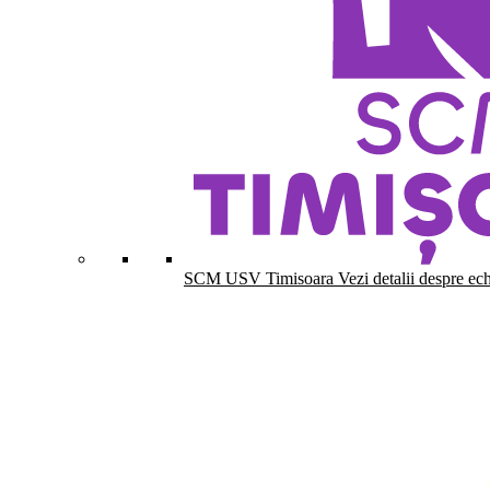
SCM USV Timisoara
Vezi detalii despre ec