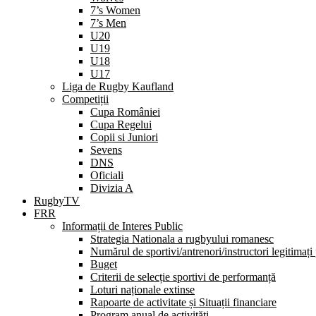
7’s Women
7’s Men
U20
U19
U18
U17
Liga de Rugby Kaufland
Competiții
Cupa României
Cupa Regelui
Copii si Juniori
Sevens
DNS
Oficiali
Divizia A
RugbyTV
FRR
Informații de Interes Public
Strategia Nationala a rugbyului romanesc
Numărul de sportivi/antrenori/instructori legitimați
Buget
Criterii de selecție sportivi de performanță
Loturi naționale extinse
Rapoarte de activitate și Situații financiare
Program anual de activități