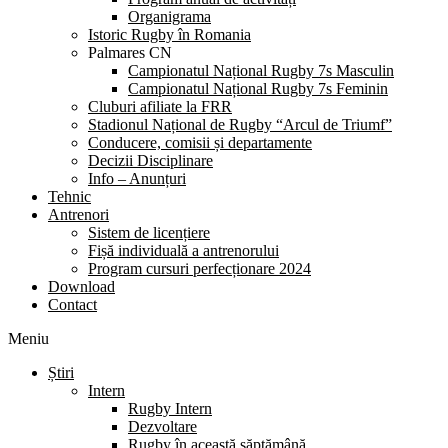
Organigrama
Istoric Rugby în Romania
Palmares CN
Campionatul Național Rugby 7s Masculin
Campionatul Național Rugby 7s Feminin
Cluburi afiliate la FRR
Stadionul Național de Rugby “Arcul de Triumf”
Conducere, comisii și departamente
Decizii Disciplinare
Info – Anunțuri
Tehnic
Antrenori
Sistem de licențiere
Fișă individuală a antrenorului
Program cursuri perfecționare 2024
Download
Contact
Meniu
Știri
Intern
Rugby Intern
Dezvoltare
Rugby în această săptămână