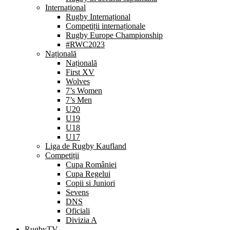
Internațional
Rugby Internațional
Competiții internaționale
Rugby Europe Championship
#RWC2023
Națională
Națională
First XV
Wolves
7’s Women
7’s Men
U20
U19
U18
U17
Liga de Rugby Kaufland
Competiții
Cupa României
Cupa Regelui
Copii si Juniori
Sevens
DNS
Oficiali
Divizia A
RugbyTV