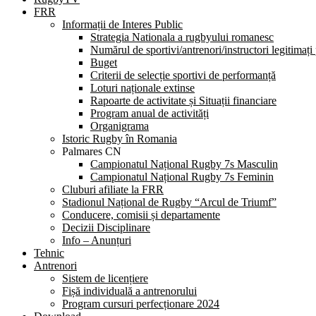
FRR
Informații de Interes Public
Strategia Nationala a rugbyului romanesc
Numărul de sportivi/antrenori/instructori legitimați
Buget
Criterii de selecție sportivi de performanță
Loturi naționale extinse
Rapoarte de activitate și Situații financiare
Program anual de activități
Organigrama
Istoric Rugby în Romania
Palmares CN
Campionatul Național Rugby 7s Masculin
Campionatul Național Rugby 7s Feminin
Cluburi afiliate la FRR
Stadionul Național de Rugby “Arcul de Triumf”
Conducere, comisii și departamente
Decizii Disciplinare
Info – Anunțuri
Tehnic
Antrenori
Sistem de licențiere
Fișă individuală a antrenorului
Program cursuri perfecționare 2024