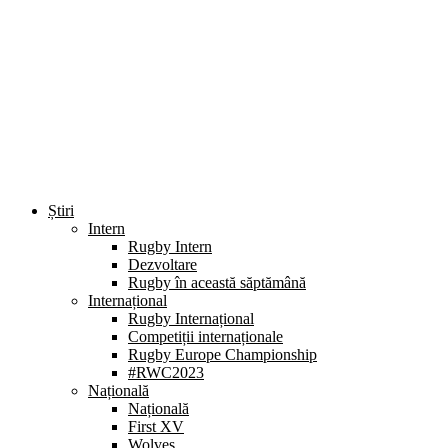
Știri
Intern
Rugby Intern
Dezvoltare
Rugby în această săptămână
Internațional
Rugby Internațional
Competiții internaționale
Rugby Europe Championship
#RWC2023
Națională
Națională
First XV
Wolves