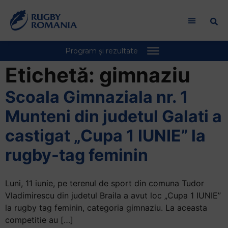
Welcome
to
All
in
One
Accessibility
Etichetă:
gimnaziu
screen
reader.
Scoala Gimnaziala nr. 1
To
Munteni din judetul Galati a
start
the
castigat „Cupa 1 IUNIE” la
All
rugby-tag feminin
in
One
Accessibility
Luni, 11 iunie, pe terenul de sport din comuna Tudor
screen
Vladimirescu din judetul Braila a avut loc „Cupa 1 IUNIE”
reader,
la rugby tag feminin, categoria gimnaziu. La aceasta
press
competitie au […]
"Ctrl