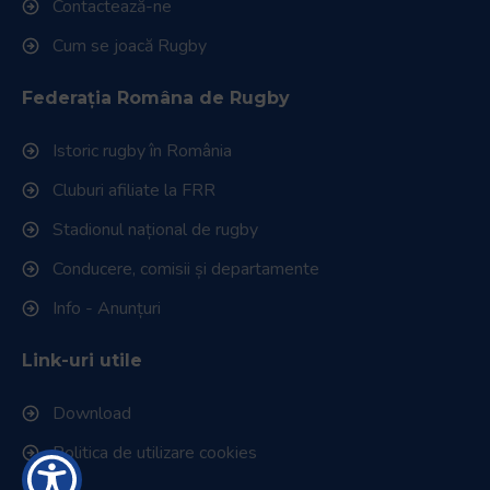
Contactează-ne
Cum se joacă Rugby
Federația Româna de Rugby
Istoric rugby în România
Cluburi afiliate la FRR
Stadionul național de rugby
Conducere, comisii și departamente
Info - Anunțuri
Link-uri utile
Download
Politica de utilizare cookies