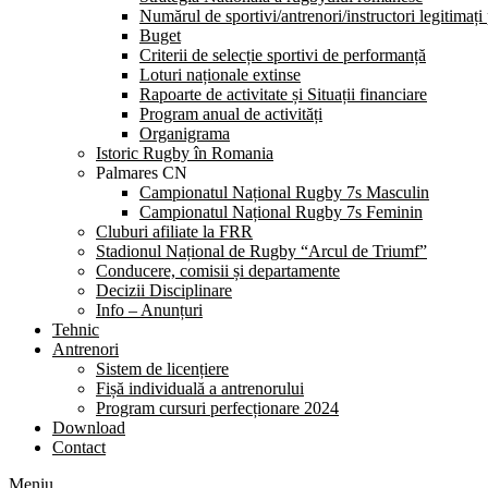
Numărul de sportivi/antrenori/instructori legitimați
Buget
Criterii de selecție sportivi de performanță
Loturi naționale extinse
Rapoarte de activitate și Situații financiare
Program anual de activități
Organigrama
Istoric Rugby în Romania
Palmares CN
Campionatul Național Rugby 7s Masculin
Campionatul Național Rugby 7s Feminin
Cluburi afiliate la FRR
Stadionul Național de Rugby “Arcul de Triumf”
Conducere, comisii și departamente
Decizii Disciplinare
Info – Anunțuri
Tehnic
Antrenori
Sistem de licențiere
Fișă individuală a antrenorului
Program cursuri perfecționare 2024
Download
Contact
Meniu