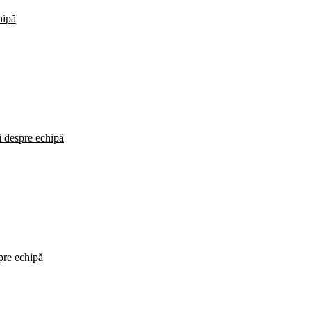
hipă
i despre echipă
spre echipă