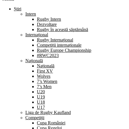
Știri
Intern
Rugby Intern
Dezvoltare
Rugby în această săptămână
Internațional
Rugby Internațional
Competiții internaționale
Rugby Europe Championship
#RWC2023
Națională
Națională
First XV
Wolves
7’s Women
7’s Men
U20
U19
U18
U17
Liga de Rugby Kaufland
Competiții
Cupa României
Cupa Regelui