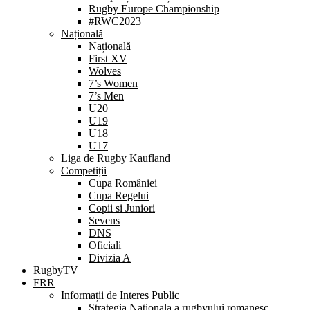
Rugby Europe Championship
#RWC2023
Națională
Națională
First XV
Wolves
7’s Women
7’s Men
U20
U19
U18
U17
Liga de Rugby Kaufland
Competiții
Cupa României
Cupa Regelui
Copii si Juniori
Sevens
DNS
Oficiali
Divizia A
RugbyTV
FRR
Informații de Interes Public
Strategia Nationala a rugbyului romanesc