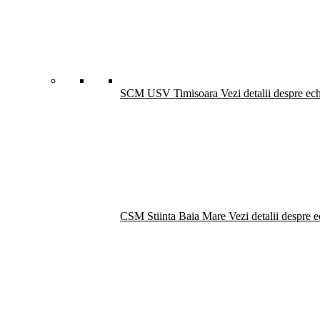
SCM USV Timisoara
Vezi detalii despre ec
CSM Stiinta Baia Mare
Vezi detalii despre 