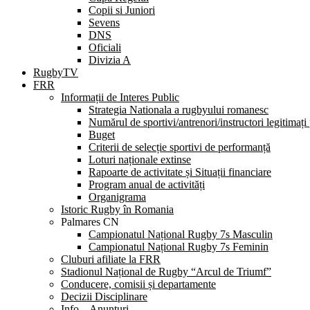
Copii si Juniori
Sevens
DNS
Oficiali
Divizia A
RugbyTV
FRR
Informații de Interes Public
Strategia Nationala a rugbyului romanesc
Numărul de sportivi/antrenori/instructori legitimați
Buget
Criterii de selecție sportivi de performanță
Loturi naționale extinse
Rapoarte de activitate și Situații financiare
Program anual de activități
Organigrama
Istoric Rugby în Romania
Palmares CN
Campionatul Național Rugby 7s Masculin
Campionatul Național Rugby 7s Feminin
Cluburi afiliate la FRR
Stadionul Național de Rugby “Arcul de Triumf”
Conducere, comisii și departamente
Decizii Disciplinare
Info – Anunțuri