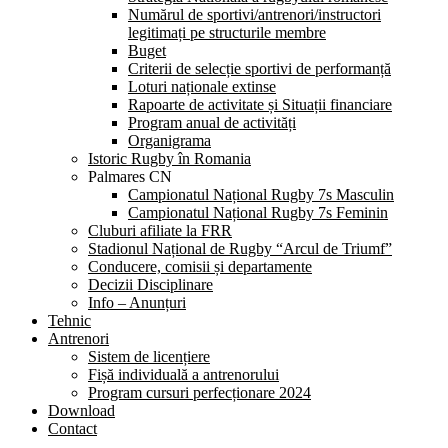
Numărul de sportivi/antrenori/instructori
legitimați pe structurile membre
Buget
Criterii de selecție sportivi de performanță
Loturi naționale extinse
Rapoarte de activitate și Situații financiare
Program anual de activități
Organigrama
Istoric Rugby în Romania
Palmares CN
Campionatul Național Rugby 7s Masculin
Campionatul Național Rugby 7s Feminin
Cluburi afiliate la FRR
Stadionul Național de Rugby “Arcul de Triumf”
Conducere, comisii și departamente
Decizii Disciplinare
Info – Anunțuri
Tehnic
Antrenori
Sistem de licențiere
Fișă individuală a antrenorului
Program cursuri perfecționare 2024
Download
Contact