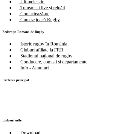
Ultimele știri
Transmisii live și reluări
Contactează-ne
Cum se joacă Rugby
Federația Româna de Rugby
Istoric rugby în România
Cluburi afiliate la FRR
Stadionul național de rugby
Conducere, comisii și departamente
Info - Anunțuri
Partener principal
Link-uri utile
Download