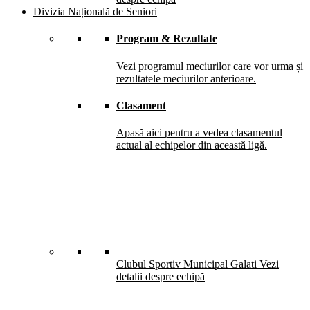
Divizia Națională de Seniori
Program & Rezultate
Vezi programul meciurilor care vor urma și
rezultatele meciurilor anterioare.
Clasament
Apasă aici pentru a vedea clasamentul
actual al echipelor din această ligă.
Clubul Sportiv Municipal Galati
Vezi
detalii despre echipă