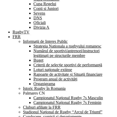
Cupa Regelui
Copii si Juniori
Sevens
DNS
Oficiali
Divizia A
RugbyTV
FRR
Informații de Interes Public
Strategia Nationala a rugbyului romanesc
Numărul de sportivi/antrenori/instructori
legitimați pe structurile membre
Buget
Criterii de selecție sportivi de performanță
Loturi naționale extinse
Rapoarte de activitate și Situații financiare
Program anual de activități
Organigrama
Istoric Rugby în Romania
Palmares CN
Campionatul Național Rugby 7s Masculin
Campionatul Național Rugby 7s Feminin
Cluburi afiliate la FRR
Stadionul Național de Rugby “Arcul de Triumf”
Conducere, comisii și departamente