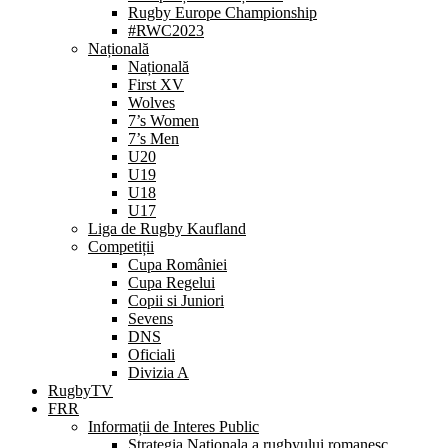
Rugby Europe Championship
#RWC2023
Națională
Națională
First XV
Wolves
7’s Women
7’s Men
U20
U19
U18
U17
Liga de Rugby Kaufland
Competiții
Cupa României
Cupa Regelui
Copii si Juniori
Sevens
DNS
Oficiali
Divizia A
RugbyTV
FRR
Informații de Interes Public
Strategia Nationala a rugbyului romanesc