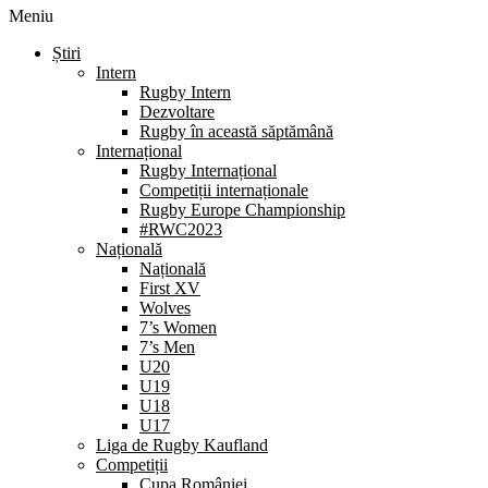
Meniu
Știri
Intern
Rugby Intern
Dezvoltare
Rugby în această săptămână
Internațional
Rugby Internațional
Competiții internaționale
Rugby Europe Championship
#RWC2023
Națională
Națională
First XV
Wolves
7’s Women
7’s Men
U20
U19
U18
U17
Liga de Rugby Kaufland
Competiții
Cupa României