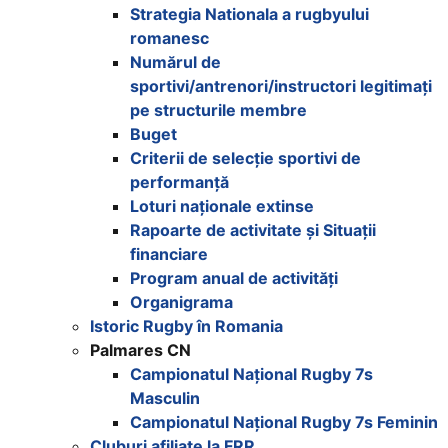
Strategia Nationala a rugbyului
romanesc
Numărul de
sportivi/antrenori/instructori legitimați
pe structurile membre
Buget
Criterii de selecție sportivi de
performanță
Loturi naționale extinse
Rapoarte de activitate și Situații
financiare
Program anual de activități
Organigrama
Istoric Rugby în Romania
Palmares CN
Campionatul Național Rugby 7s
Masculin
Campionatul Național Rugby 7s Feminin
Cluburi afiliate la FRR