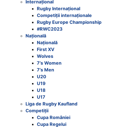
Internațional
Rugby Internațional
Competiții internaționale
Rugby Europe Championship
#RWC2023
Națională
Națională
First XV
Wolves
7’s Women
7’s Men
U20
U19
U18
U17
Liga de Rugby Kaufland
Competiții
Cupa României
Cupa Regelui