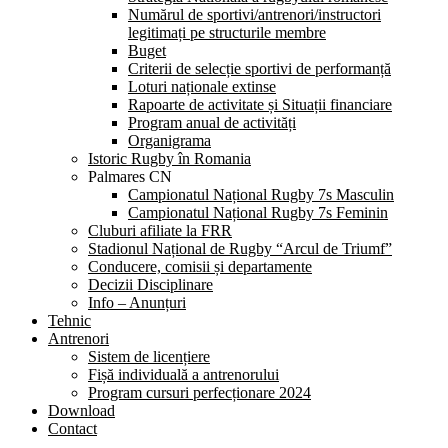
Numărul de sportivi/antrenori/instructori
legitimați pe structurile membre
Buget
Criterii de selecție sportivi de performanță
Loturi naționale extinse
Rapoarte de activitate și Situații financiare
Program anual de activități
Organigrama
Istoric Rugby în Romania
Palmares CN
Campionatul Național Rugby 7s Masculin
Campionatul Național Rugby 7s Feminin
Cluburi afiliate la FRR
Stadionul Național de Rugby “Arcul de Triumf”
Conducere, comisii și departamente
Decizii Disciplinare
Info – Anunțuri
Tehnic
Antrenori
Sistem de licențiere
Fișă individuală a antrenorului
Program cursuri perfecționare 2024
Download
Contact