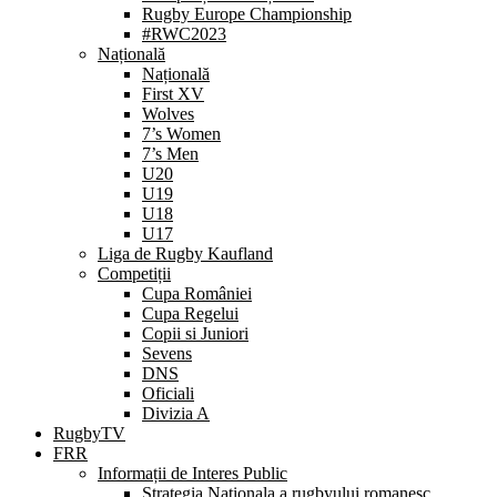
Rugby Europe Championship
#RWC2023
Națională
Națională
First XV
Wolves
7’s Women
7’s Men
U20
U19
U18
U17
Liga de Rugby Kaufland
Competiții
Cupa României
Cupa Regelui
Copii si Juniori
Sevens
DNS
Oficiali
Divizia A
RugbyTV
FRR
Informații de Interes Public
Strategia Nationala a rugbyului romanesc