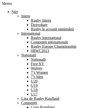
Meniu
Știri
Intern
Rugby Intern
Dezvoltare
Rugby în această săptămână
Internațional
Rugby Internațional
Competiții internaționale
Rugby Europe Championship
#RWC2023
Națională
Națională
First XV
Wolves
7’s Women
7’s Men
U20
U19
U18
U17
Liga de Rugby Kaufland
Competiții
Cupa României