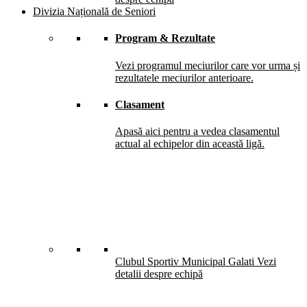
Divizia Națională de Seniori
Program & Rezultate
Vezi programul meciurilor care vor urma și
rezultatele meciurilor anterioare.
Clasament
Apasă aici pentru a vedea clasamentul
actual al echipelor din această ligă.
Clubul Sportiv Municipal Galati
Vezi
detalii despre echipă