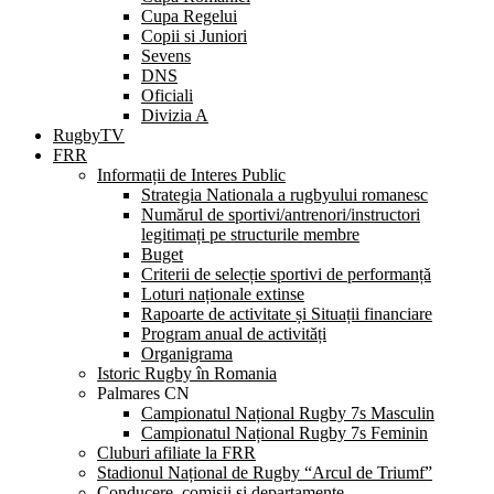
Cupa Regelui
Copii si Juniori
Sevens
DNS
Oficiali
Divizia A
RugbyTV
FRR
Informații de Interes Public
Strategia Nationala a rugbyului romanesc
Numărul de sportivi/antrenori/instructori
legitimați pe structurile membre
Buget
Criterii de selecție sportivi de performanță
Loturi naționale extinse
Rapoarte de activitate și Situații financiare
Program anual de activități
Organigrama
Istoric Rugby în Romania
Palmares CN
Campionatul Național Rugby 7s Masculin
Campionatul Național Rugby 7s Feminin
Cluburi afiliate la FRR
Stadionul Național de Rugby “Arcul de Triumf”
Conducere, comisii și departamente