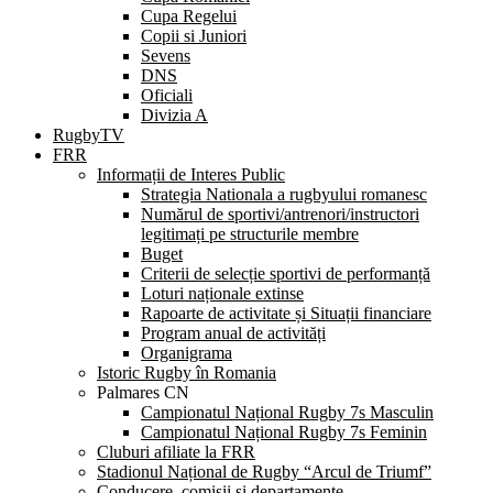
Cupa Regelui
Copii si Juniori
Sevens
DNS
Oficiali
Divizia A
RugbyTV
FRR
Informații de Interes Public
Strategia Nationala a rugbyului romanesc
Numărul de sportivi/antrenori/instructori
legitimați pe structurile membre
Buget
Criterii de selecție sportivi de performanță
Loturi naționale extinse
Rapoarte de activitate și Situații financiare
Program anual de activități
Organigrama
Istoric Rugby în Romania
Palmares CN
Campionatul Național Rugby 7s Masculin
Campionatul Național Rugby 7s Feminin
Cluburi afiliate la FRR
Stadionul Național de Rugby “Arcul de Triumf”
Conducere, comisii și departamente