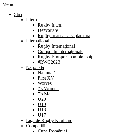
Meniu
Știri
Intern
Rugby Intern
Dezvoltare
Rugby în această săptămână
Internațional
Rugby Internațional
Competiții internaționale
Rugby Europe Championship
#RWC2023
Națională
Națională
First XV
Wolves
7’s Women
7’s Men
U20
U19
U18
U17
Liga de Rugby Kaufland
Competiții
Cupa României