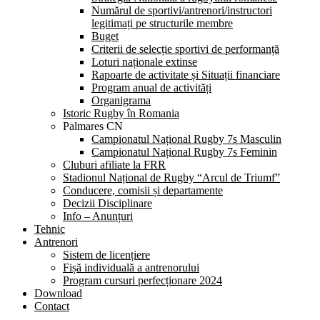
Numărul de sportivi/antrenori/instructori
legitimați pe structurile membre
Buget
Criterii de selecție sportivi de performanță
Loturi naționale extinse
Rapoarte de activitate și Situații financiare
Program anual de activități
Organigrama
Istoric Rugby în Romania
Palmares CN
Campionatul Național Rugby 7s Masculin
Campionatul Național Rugby 7s Feminin
Cluburi afiliate la FRR
Stadionul Național de Rugby “Arcul de Triumf”
Conducere, comisii și departamente
Decizii Disciplinare
Info – Anunțuri
Tehnic
Antrenori
Sistem de licențiere
Fișă individuală a antrenorului
Program cursuri perfecționare 2024
Download
Contact