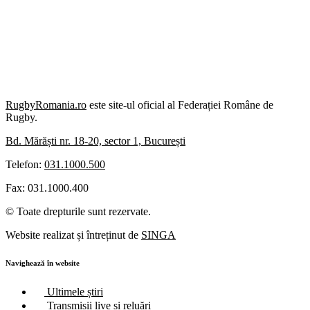
RugbyRomania.ro
este site-ul oficial al Federației Române de
Rugby.
Bd. Mărăști nr. 18-20, sector 1, București
Telefon:
031.1000.500
Fax: 031.1000.400
© Toate drepturile sunt rezervate.
Website realizat și întreținut de
SINGA
Navighează în website
Ultimele știri
Transmisii live și reluări