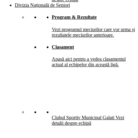
Divizia Națională de Seniori
Program & Rezultate
Vezi programul meciurilor care vor urma și
rezultatele meciurilor anterioare.
Clasament
Apasă aici pentru a vedea clasamentul
actual al echipelor din această ligă.
Clubul Sportiv Municipal Galati
Vezi
detalii despre echipă