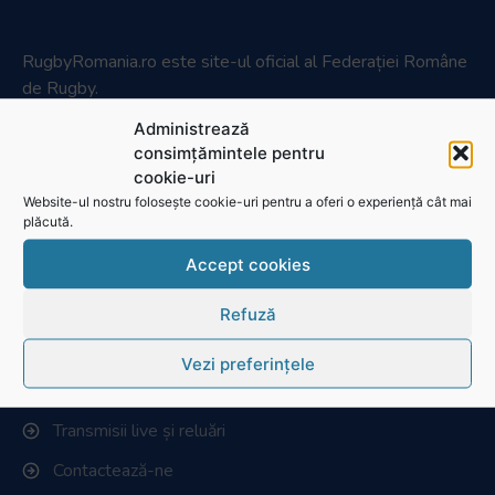
RugbyRomania.ro
este site-ul oficial al Federației Române
de Rugby.
Bd. Mărăști nr. 18-20, sector 1, București
Administrează
consimțămintele pentru
Telefon:
031.1000.500
cookie-uri
Fax: 031.1000.400
Website-ul nostru folosește cookie-uri pentru a oferi o experiență cât mai
plăcută.
© Toate drepturile sunt rezervate.
Accept cookies
Website realizat și întreținut de
SINGA
Refuză
Navighează în website
Vezi preferințele
Ultimele știri
Transmisii live și reluări
Contactează-ne