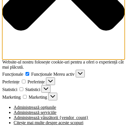
screen
reader
to
help
you
navigate
and
interact
with
the
content.
Website-ul nostru folosește cookie-uri pentru a oferi o experiență cât
mai plăcută.
Funcționale
Funcționale
Mereu activ
Preferințe
Preferințe
Statistici
Statistici
Marketing
Marketing
Administrează opțiunile
Administrează serviciile
Administrează vânzătorii {vendor_count}
Citește mai multe despre aceste scopuri