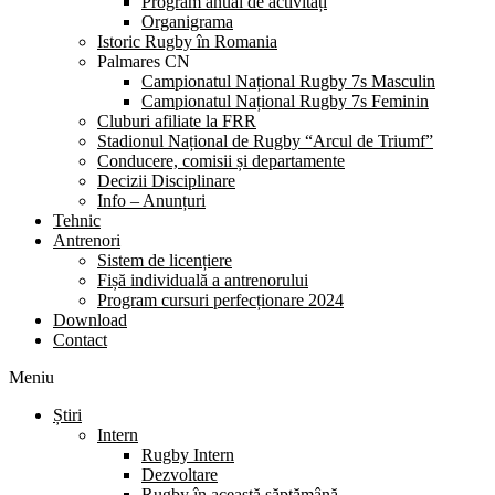
Program anual de activități
Organigrama
Istoric Rugby în Romania
Palmares CN
Campionatul Național Rugby 7s Masculin
Campionatul Național Rugby 7s Feminin
Cluburi afiliate la FRR
Stadionul Național de Rugby “Arcul de Triumf”
Conducere, comisii și departamente
Decizii Disciplinare
Info – Anunțuri
Tehnic
Antrenori
Sistem de licențiere
Fișă individuală a antrenorului
Program cursuri perfecționare 2024
Download
Contact
Meniu
Știri
Intern
Rugby Intern
Dezvoltare
Rugby în această săptămână