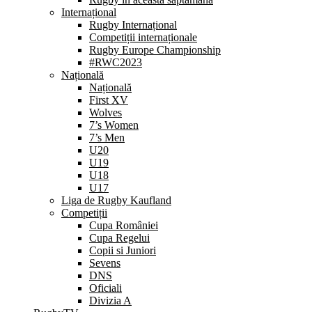
Internațional
Rugby Internațional
Competiții internaționale
Rugby Europe Championship
#RWC2023
Națională
Națională
First XV
Wolves
7’s Women
7’s Men
U20
U19
U18
U17
Liga de Rugby Kaufland
Competiții
Cupa României
Cupa Regelui
Copii si Juniori
Sevens
DNS
Oficiali
Divizia A