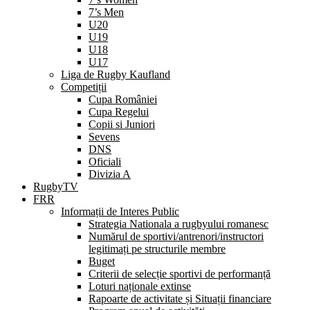
7’s Men
U20
U19
U18
U17
Liga de Rugby Kaufland
Competiții
Cupa României
Cupa Regelui
Copii si Juniori
Sevens
DNS
Oficiali
Divizia A
RugbyTV
FRR
Informații de Interes Public
Strategia Nationala a rugbyului romanesc
Numărul de sportivi/antrenori/instructori
legitimați pe structurile membre
Buget
Criterii de selecție sportivi de performanță
Loturi naționale extinse
Rapoarte de activitate și Situații financiare