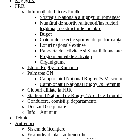
RugbyTV
FRR
Informații de Interes Public
Strategia Nationala a rugbyului romanesc
Numărul de sportivi/antrenori/instructori
legitimați pe structurile membre
Buget
Criterii de selecție sportivi de performanță
Loturi naționale extinse
Rapoarte de activitate și Situații financiare
Program anual de activități
Organigrama
Istoric Rugby în Romania
Palmares CN
Campionatul Național Rugby 7s Masculin
Campionatul Național Rugby 7s Feminin
Cluburi afiliate la FRR
Stadionul Național de Rugby “Arcul de Triumf”
Conducere, comisii și departamente
Decizii Disciplinare
Info – Anunțuri
Tehnic
Antrenori
Sistem de licențiere
Fișă individuală a antrenorului