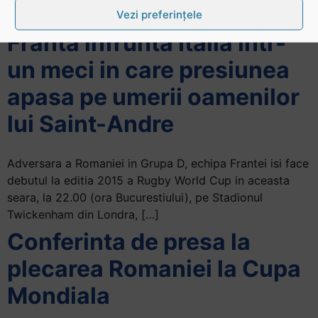
Vezi preferințele
Traditionala, disputa este […]
Franta infrunta Italia intr-
un meci in care presiunea
apasa pe umerii oamenilor
lui Saint-Andre
Adversara a Romaniei in Grupa D, echipa Frantei isi face
debutul la editia 2015 a Rugby World Cup in aceasta
seara, la 22.00 (ora Bucurestiului), pe Stadionul
Twickenham din Londra, […]
Conferinta de presa la
plecarea Romaniei la Cupa
Mondiala