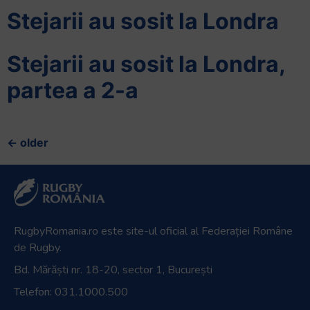
Stejarii au sosit la Londra
Stejarii au sosit la Londra,
partea a 2-a
←
older
RugbyRomania.ro
este site-ul oficial al Federației Române
de Rugby.
Bd. Mărăști nr. 18-20, sector 1, București
Telefon:
031.1000.500