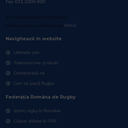
Fax: 031.1000.400
© Toate drepturile sunt rezervate.
Website realizat și întreținut de
SINGA
Navighează în website
Ultimele știri
Transmisii live și reluări
Contactează-ne
Cum se joacă Rugby
Federația Româna de Rugby
Istoric rugby în România
Cluburi afiliate la FRR