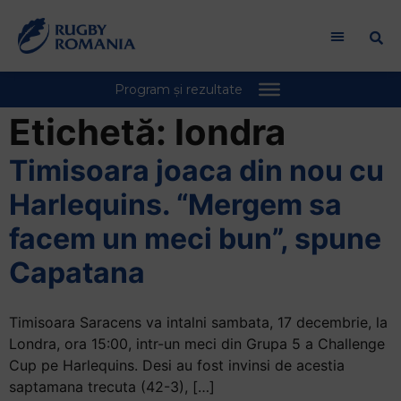
Bun
venit
la
cititorul
de
ecran
Etichetă:
londra
All
in
Timisoara joaca din nou cu
One
Harlequins. “Mergem sa
Accessibility
Pentru
facem un meci bun”, spune
a
Capatana
porni
cititorul
de
Timisoara Saracens va intalni sambata, 17 decembrie, la
ecran
Londra, ora 15:00, intr-un meci din Grupa 5 a Challenge
All
Cup pe Harlequins. Desi au fost invinsi de acestia
in
saptamana trecuta (42-3), […]
One