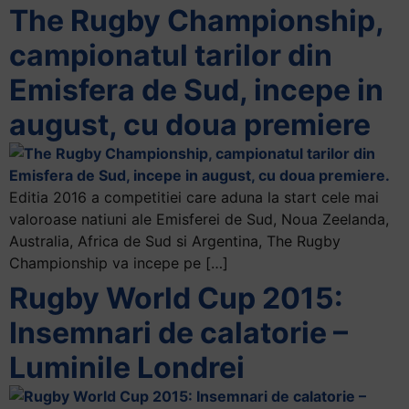
The Rugby Championship,
Accessibility,
apăsați
campionatul tarilor din
„Ctrl
Emisfera de Sud, incepe in
+
/”
august, cu doua premiere
Această
comandă
rapidă
activează
Editia 2016 a competitiei care aduna la start cele mai
cititorul
valoroase natiuni ale Emisferei de Sud, Noua Zeelanda,
de
Australia, Africa de Sud si Argentina, The Rugby
ecran
Championship va incepe pe […]
pentru
Rugby World Cup 2015:
a
Insemnari de calatorie –
vă
ajuta
Luminile Londrei
să
navigați