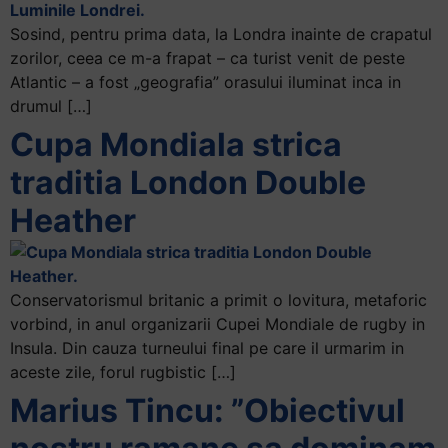
și
să
Sosind, pentru prima data, la Londra inainte de crapatul
interacționați
zorilor, ceea ce m-a frapat – ca turist venit de peste
cu
Atlantic – a fost „geografia” orasului iluminat inca in
conținutul.
drumul […]
Cupa Mondiala strica
traditia London Double
Heather
Conservatorismul britanic a primit o lovitura, metaforic
vorbind, in anul organizarii Cupei Mondiale de rugby in
Insula. Din cauza turneului final pe care il urmarim in
aceste zile, forul rugbistic […]
Marius Tincu: ”Obiectivul