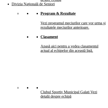
Divizia Națională de Seniori
Program & Rezultate
Vezi programul meciurilor care vor urma și
rezultatele meciurilor anterioare.
Clasament
Apasă aici pentru a vedea clasamentul
actual al echipelor din această ligă.
Clubul Sportiv Municipal Galati
Vezi
detalii despre echipă