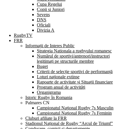
Cupa Regelui
Copii si Juniori
Sevens
DNS
Oficiali
Divizia A
RugbyTV
FRR
Informații de Interes Public
Strategia Nationala a rugbyului romanesc
Numărul de sportivi/antrenori/instructori
legitimați pe structurile membre
Buget
Criterii de selecție sportivi de performanță
Loturi naționale extinse
Rapoarte de activitate și Situații financiare
Program anual de activități
Organigrama
Istoric Rugby în Romania
Palmares CN
Campionatul Național Rugby 7s Masculin
Campionatul Național Rugby 7s Feminin
Cluburi afiliate la FRR
Stadionul Național de Rugby “Arcul de Triumf”
Conducere, comisii și departamente