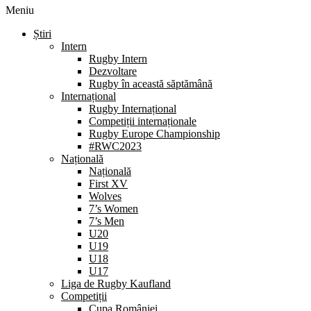
Meniu
Știri
Intern
Rugby Intern
Dezvoltare
Rugby în această săptămână
Internațional
Rugby Internațional
Competiții internaționale
Rugby Europe Championship
#RWC2023
Națională
Națională
First XV
Wolves
7’s Women
7’s Men
U20
U19
U18
U17
Liga de Rugby Kaufland
Competiții
Cupa României