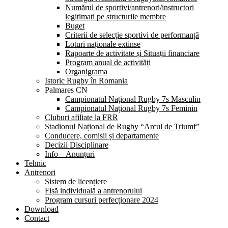
Numărul de sportivi/antrenori/instructori
legitimați pe structurile membre
Buget
Criterii de selecție sportivi de performanță
Loturi naționale extinse
Rapoarte de activitate și Situații financiare
Program anual de activități
Organigrama
Istoric Rugby în Romania
Palmares CN
Campionatul Național Rugby 7s Masculin
Campionatul Național Rugby 7s Feminin
Cluburi afiliate la FRR
Stadionul Național de Rugby “Arcul de Triumf”
Conducere, comisii și departamente
Decizii Disciplinare
Info – Anunțuri
Tehnic
Antrenori
Sistem de licențiere
Fișă individuală a antrenorului
Program cursuri perfecționare 2024
Download
Contact