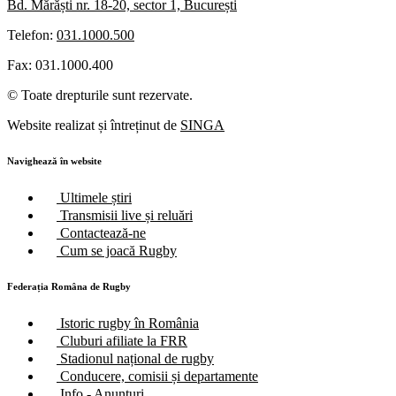
Bd. Mărăști nr. 18-20, sector 1, București
Telefon:
031.1000.500
Fax: 031.1000.400
© Toate drepturile sunt rezervate.
Website realizat și întreținut de
SINGA
Navighează în website
Ultimele știri
Transmisii live și reluări
Contactează-ne
Cum se joacă Rugby
Federația Româna de Rugby
Istoric rugby în România
Cluburi afiliate la FRR
Stadionul național de rugby
Conducere, comisii și departamente
Info - Anunțuri