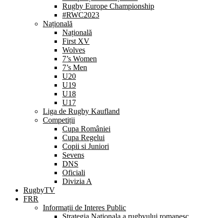
Rugby Europe Championship
#RWC2023
Națională
Națională
First XV
Wolves
7’s Women
7’s Men
U20
U19
U18
U17
Liga de Rugby Kaufland
Competiții
Cupa României
Cupa Regelui
Copii si Juniori
Sevens
DNS
Oficiali
Divizia A
RugbyTV
FRR
Informații de Interes Public
Strategia Nationala a rugbyului romanesc