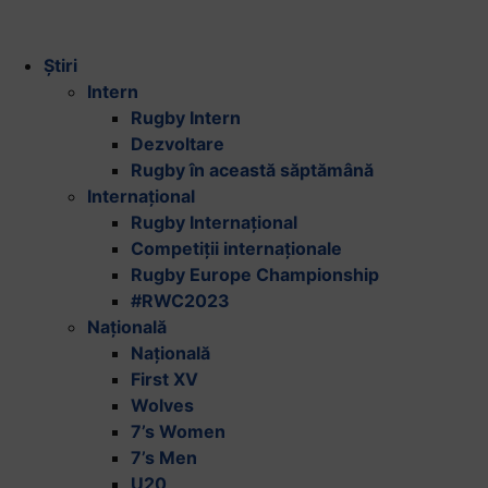
Știri
Intern
Rugby Intern
Dezvoltare
Rugby în această săptămână
Internațional
Rugby Internațional
Competiții internaționale
Rugby Europe Championship
#RWC2023
Națională
Națională
First XV
Wolves
7’s Women
7’s Men
U20