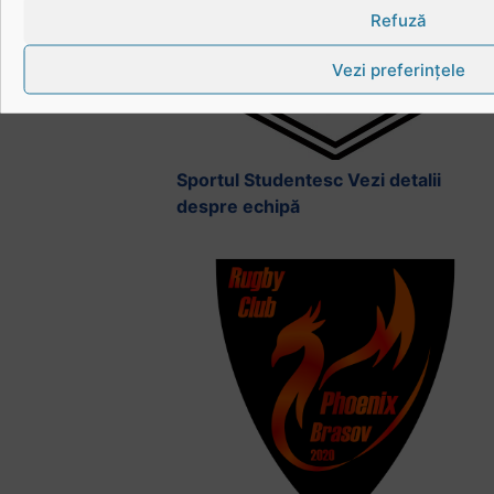
Refuză
Vezi preferințele
Sportul Studentesc
Vezi detalii
despre echipă