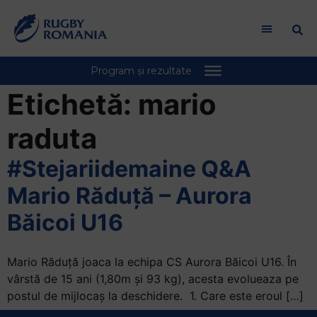
Etichetă:
mario
raduta
#Stejariidemaine Q&A
Mario Răduță – Aurora
Băicoi U16
Mario Răduță joaca la echipa CS Aurora Băicoi U16. În
vârstă de 15 ani (1,80m și 93 kg), acesta evolueaza pe
postul de mijlocaș la deschidere. 1. Care este eroul […]