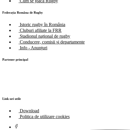
Cum se joacă Rugby
Federația Româna de Rugby
Istoric rugby în România
Cluburi afiliate la FRR
Stadionul național de rugby
Conducere, comisii și departamente
Info - Anunțuri
Partener principal
Link-uri utile
Download
Politica de utilizare cookies