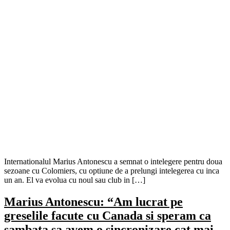
Internationalul Marius Antonescu a semnat o intelegere pentru doua
sezoane cu Colomiers, cu optiune de a prelungi intelegerea cu inca
un an. El va evolua cu noul sau club in […]
Marius Antonescu: “Am lucrat pe
greselile facute cu Canada si speram ca
sambata sa avem o sincronizare cat mai