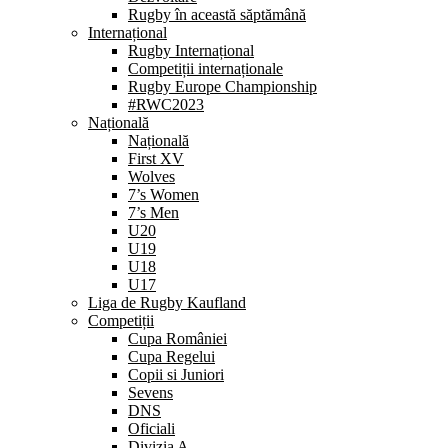
Rugby în această săptămână
Internațional
Rugby Internațional
Competiții internaționale
Rugby Europe Championship
#RWC2023
Națională
Națională
First XV
Wolves
7’s Women
7’s Men
U20
U19
U18
U17
Liga de Rugby Kaufland
Competiții
Cupa României
Cupa Regelui
Copii si Juniori
Sevens
DNS
Oficiali
Divizia A