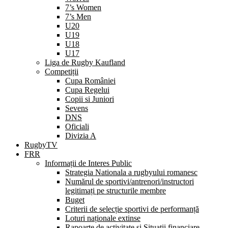
7’s Women
7’s Men
U20
U19
U18
U17
Liga de Rugby Kaufland
Competiții
Cupa României
Cupa Regelui
Copii si Juniori
Sevens
DNS
Oficiali
Divizia A
RugbyTV
FRR
Informații de Interes Public
Strategia Nationala a rugbyului romanesc
Numărul de sportivi/antrenori/instructori
legitimați pe structurile membre
Buget
Criterii de selecție sportivi de performanță
Loturi naționale extinse
Rapoarte de activitate și Situații financiare