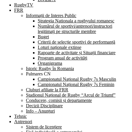
RugbyTV
FRR
Informații de Interes Public
Strategia Nationala a rugbyului romanesc
Numărul de sportivi/antrenori/instructori
legitimați pe structurile membre
Buget
Criterii de selecție sportivi de performanță
Loturi naționale extinse
Rapoarte de activitate și Situații financiare
Program anual de activități
Organigrama
Istoric Rugby în Romania
Palmares CN
Campionatul Național Rugby 7s Masculin
Campionatul Național Rugby 7s Feminin
Cluburi afiliate la FRR
Stadionul Național de Rugby “Arcul de Triumf”
Conducere, comisii și departamente
Decizii Disciplinare
Info – Anunțuri
Tehnic
Antrenori
Sistem de licențiere