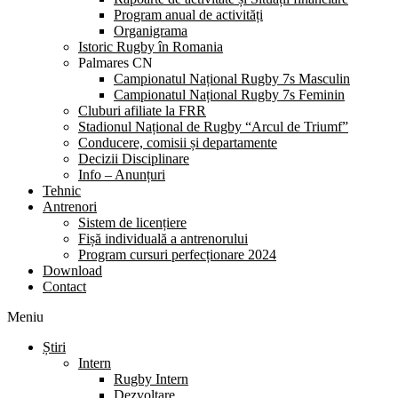
Program anual de activități
Organigrama
Istoric Rugby în Romania
Palmares CN
Campionatul Național Rugby 7s Masculin
Campionatul Național Rugby 7s Feminin
Cluburi afiliate la FRR
Stadionul Național de Rugby “Arcul de Triumf”
Conducere, comisii și departamente
Decizii Disciplinare
Info – Anunțuri
Tehnic
Antrenori
Sistem de licențiere
Fișă individuală a antrenorului
Program cursuri perfecționare 2024
Download
Contact
Meniu
Știri
Intern
Rugby Intern
Dezvoltare