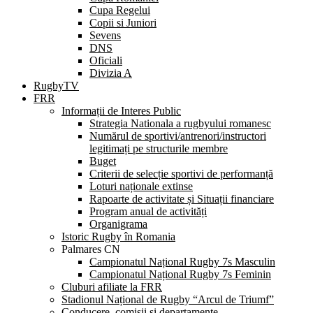
Cupa Regelui
Copii si Juniori
Sevens
DNS
Oficiali
Divizia A
RugbyTV
FRR
Informații de Interes Public
Strategia Nationala a rugbyului romanesc
Numărul de sportivi/antrenori/instructori
legitimați pe structurile membre
Buget
Criterii de selecție sportivi de performanță
Loturi naționale extinse
Rapoarte de activitate și Situații financiare
Program anual de activități
Organigrama
Istoric Rugby în Romania
Palmares CN
Campionatul Național Rugby 7s Masculin
Campionatul Național Rugby 7s Feminin
Cluburi afiliate la FRR
Stadionul Național de Rugby “Arcul de Triumf”
Conducere, comisii și departamente