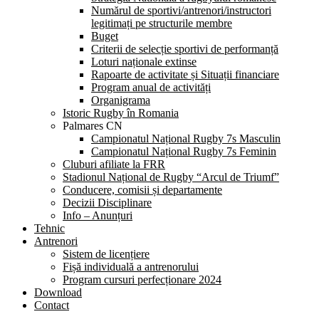
Numărul de sportivi/antrenori/instructori
legitimați pe structurile membre
Buget
Criterii de selecție sportivi de performanță
Loturi naționale extinse
Rapoarte de activitate și Situații financiare
Program anual de activități
Organigrama
Istoric Rugby în Romania
Palmares CN
Campionatul Național Rugby 7s Masculin
Campionatul Național Rugby 7s Feminin
Cluburi afiliate la FRR
Stadionul Național de Rugby “Arcul de Triumf”
Conducere, comisii și departamente
Decizii Disciplinare
Info – Anunțuri
Tehnic
Antrenori
Sistem de licențiere
Fișă individuală a antrenorului
Program cursuri perfecționare 2024
Download
Contact