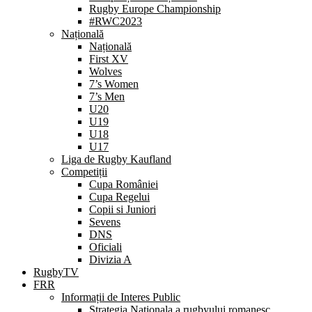
Rugby Europe Championship
#RWC2023
Națională
Națională
First XV
Wolves
7’s Women
7’s Men
U20
U19
U18
U17
Liga de Rugby Kaufland
Competiții
Cupa României
Cupa Regelui
Copii si Juniori
Sevens
DNS
Oficiali
Divizia A
RugbyTV
FRR
Informații de Interes Public
Strategia Nationala a rugbyului romanesc