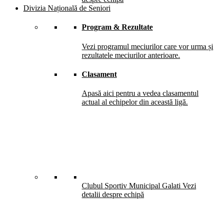
Divizia Națională de Seniori
Program & Rezultate
Vezi programul meciurilor care vor urma și
rezultatele meciurilor anterioare.
Clasament
Apasă aici pentru a vedea clasamentul
actual al echipelor din această ligă.
Clubul Sportiv Municipal Galati
Vezi
detalii despre echipă