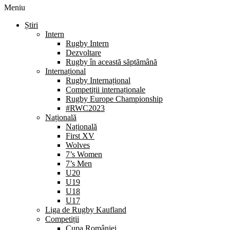
Meniu
Știri
Intern
Rugby Intern
Dezvoltare
Rugby în această săptămână
Internațional
Rugby Internațional
Competiții internaționale
Rugby Europe Championship
#RWC2023
Națională
Națională
First XV
Wolves
7’s Women
7’s Men
U20
U19
U18
U17
Liga de Rugby Kaufland
Competiții
Cupa României