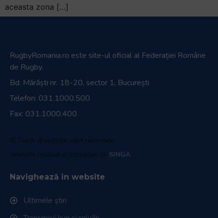
aceasta zona […]
RugbyRomania.ro
este site-ul oficial al Federației Române
de Rugby.
Bd. Mărăști nr. 18-20, sector 1, București
Telefon:
031.1000.500
Fax: 031.1000.400
© Toate drepturile sunt rezervate.
Website realizat și întreținut de
SINGA
Navighează în website
Ultimele știri
Transmisii live și reluări