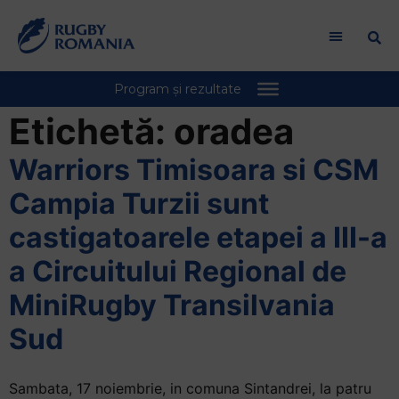
Welcome
to
All
in
One
Accessibility
Etichetă:
oradea
screen
reader.
Warriors Timisoara si CSM
To
Campia Turzii sunt
start
the
castigatoarele etapei a III-a
All
a Circuitului Regional de
in
One
MiniRugby Transilvania
Accessibility
Sud
screen
reader,
press
Sambata, 17 noiembrie, in comuna Sintandrei, la patru
"Ctrl