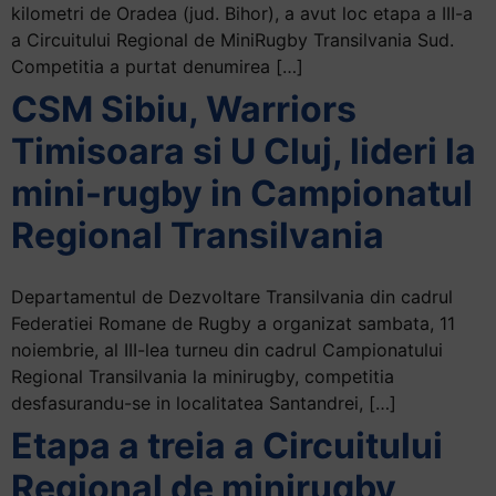
kilometri de Oradea (jud. Bihor), a avut loc etapa a III-a
+
a Circuitului Regional de MiniRugby Transilvania Sud.
/".
Competitia a purtat denumirea […]
This
CSM Sibiu, Warriors
shortcut
activates
Timisoara si U Cluj, lideri la
the
screen
mini-rugby in Campionatul
reader
Regional Transilvania
to
help
you
Departamentul de Dezvoltare Transilvania din cadrul
navigate
Federatiei Romane de Rugby a organizat sambata, 11
and
noiembrie, al III-lea turneu din cadrul Campionatului
interact
Regional Transilvania la minirugby, competitia
with
desfasurandu-se in localitatea Santandrei, […]
the
Etapa a treia a Circuitului
content.
Regional de minirugby