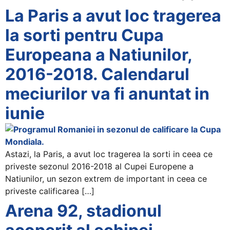
+
La Paris a avut loc tragerea
/".
la sorti pentru Cupa
This
shortcut
Europeana a Natiunilor,
activates
2016-2018. Calendarul
the
screen
meciurilor va fi anuntat in
reader
to
iunie
help
you
navigate
Astazi, la Paris, a avut loc tragerea la sorti in ceea ce
and
priveste sezonul 2016-2018 al Cupei Europene a
interact
Natiunilor, un sezon extrem de important in ceea ce
with
priveste calificarea […]
the
Arena 92, stadionul
content.