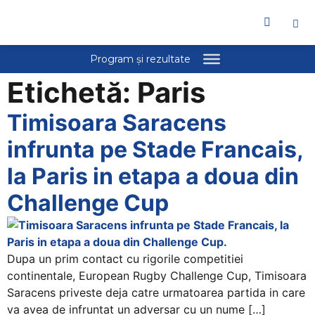
Welcome
to
All
in
One
Etichetă:
Paris
Accessibility
screen
Timisoara Saracens
reader.
To
infrunta pe Stade Francais,
start
la Paris in etapa a doua din
the
All
Challenge Cup
in
One
Accessibility
Dupa un prim contact cu rigorile competitiei
screen
continentale, European Rugby Challenge Cup, Timisoara
reader,
Saracens priveste deja catre urmatoarea partida in care
press
va avea de infruntat un adversar cu un nume […]
"Ctrl