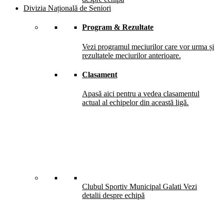
Divizia Națională de Seniori
Program & Rezultate
Vezi programul meciurilor care vor urma și
rezultatele meciurilor anterioare.
Clasament
Apasă aici pentru a vedea clasamentul
actual al echipelor din această ligă.
Clubul Sportiv Municipal Galati
Vezi
detalii despre echipă