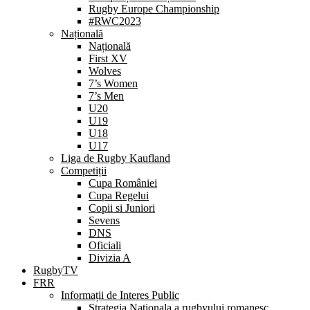
Rugby Europe Championship
#RWC2023
Națională
Națională
First XV
Wolves
7’s Women
7’s Men
U20
U19
U18
U17
Liga de Rugby Kaufland
Competiții
Cupa României
Cupa Regelui
Copii si Juniori
Sevens
DNS
Oficiali
Divizia A
RugbyTV
FRR
Informații de Interes Public
Strategia Nationala a rugbyului romanesc