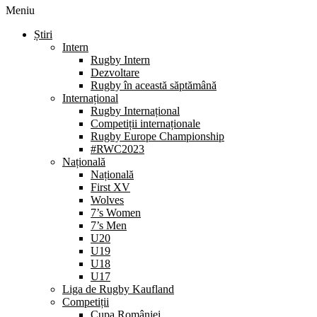
Meniu
Știri
Intern
Rugby Intern
Dezvoltare
Rugby în această săptămână
Internațional
Rugby Internațional
Competiții internaționale
Rugby Europe Championship
#RWC2023
Națională
Națională
First XV
Wolves
7’s Women
7’s Men
U20
U19
U18
U17
Liga de Rugby Kaufland
Competiții
Cupa României