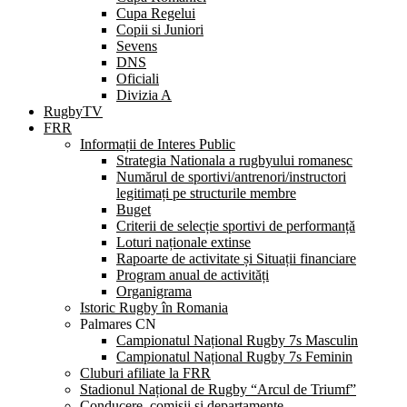
Cupa Regelui
Copii si Juniori
Sevens
DNS
Oficiali
Divizia A
RugbyTV
FRR
Informații de Interes Public
Strategia Nationala a rugbyului romanesc
Numărul de sportivi/antrenori/instructori
legitimați pe structurile membre
Buget
Criterii de selecție sportivi de performanță
Loturi naționale extinse
Rapoarte de activitate și Situații financiare
Program anual de activități
Organigrama
Istoric Rugby în Romania
Palmares CN
Campionatul Național Rugby 7s Masculin
Campionatul Național Rugby 7s Feminin
Cluburi afiliate la FRR
Stadionul Național de Rugby “Arcul de Triumf”
Conducere, comisii și departamente