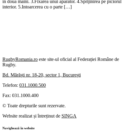
in doua maini. 3.Fixarea unui aparator. 4.Sprijinirea pe piciorul
interior. 5.Intoarcerea cu o parte […]
RugbyRomania.ro
este site-ul oficial al Federației Române de
Rugby.
Bd. Mărăști nr. 18-20, sector 1, București
Telefon:
031.1000.500
Fax: 031.1000.400
© Toate drepturile sunt rezervate.
Website realizat și întreținut de
SINGA
Navighează în website