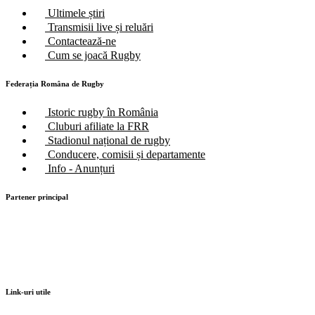
Ultimele știri
Transmisii live și reluări
Contactează-ne
Cum se joacă Rugby
Federația Româna de Rugby
Istoric rugby în România
Cluburi afiliate la FRR
Stadionul național de rugby
Conducere, comisii și departamente
Info - Anunțuri
Partener principal
Link-uri utile