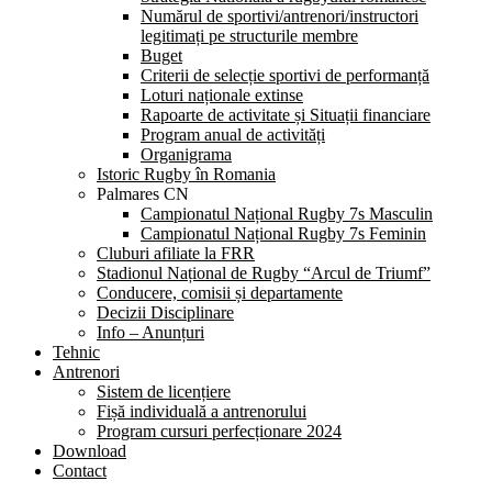
Numărul de sportivi/antrenori/instructori
legitimați pe structurile membre
Buget
Criterii de selecție sportivi de performanță
Loturi naționale extinse
Rapoarte de activitate și Situații financiare
Program anual de activități
Organigrama
Istoric Rugby în Romania
Palmares CN
Campionatul Național Rugby 7s Masculin
Campionatul Național Rugby 7s Feminin
Cluburi afiliate la FRR
Stadionul Național de Rugby “Arcul de Triumf”
Conducere, comisii și departamente
Decizii Disciplinare
Info – Anunțuri
Tehnic
Antrenori
Sistem de licențiere
Fișă individuală a antrenorului
Program cursuri perfecționare 2024
Download
Contact