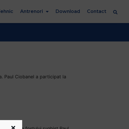
ehnic
Antrenori
Download
Contact
a. Paul Ciobanel a participat la
sura. Viata fostului rugbist Paul