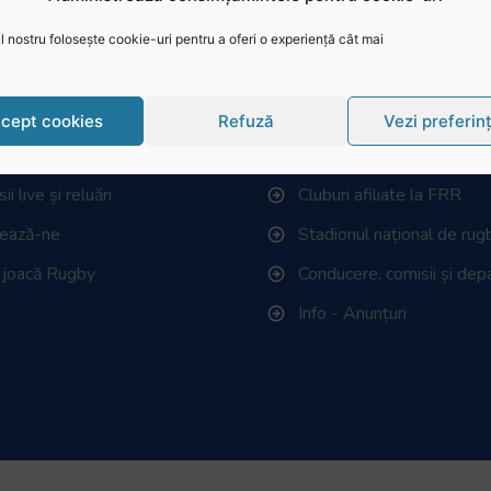
sa dintr-un roman. La varsta […]
 nostru folosește cookie-uri pentru a oferi o experiență cât mai
ză în website
Federația Româna de 
cept cookies
Refuză
Vezi preferin
 știri
Istoric rugby în România
i live și reluări
Cluburi afiliate la FRR
tează-ne
Stadionul național de rug
 joacă Rugby
Conducere, comisii și de
Info - Anunțuri