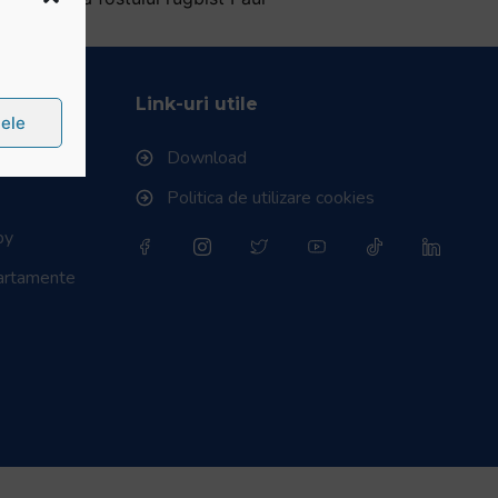
Rugby
Link-uri utile
țele
Download
Politica de utilizare cookies
by
partamente