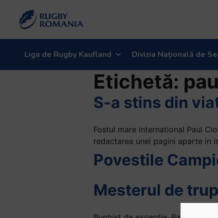
Welcome
to
All
in
One
Liga de Rugby Kaufland
Divizia Națională de Se
Accessibility
Etichetă:
pau
screen
reader.
S-a stins din vi
To
start
the
Fostul mare international Paul Cio
All
redactarea unei pagini aparte in 
in
Povestile Campio
One
Accessibility
screen
Mesterul de trupu
reader,
press
"Ctrl
Rugbist de exceptie, Paul Ciobanel