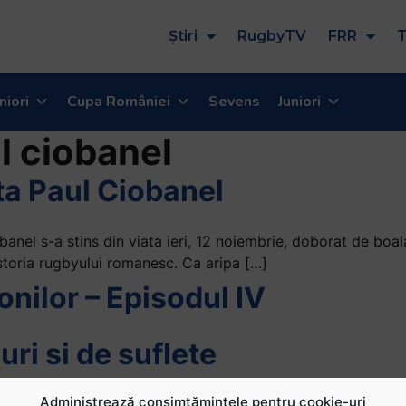
Știri
RugbyTV
FRR
T
niori
Cupa României
Sevens
Juniori
l ciobanel
ata Paul Ciobanel
banel s-a stins din viata ieri, 12 noiembrie, doborat de boal
istoria rugbyului romanesc. Ca aripa […]
nilor – Episodul IV
ri si de suflete
Administrează consimțămintele pentru cookie-uri
 a lasat cariera remarcabila, pentru o lectie de viata pe ma