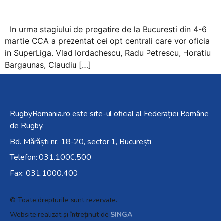
In urma stagiului de pregatire de la Bucuresti din 4-6
martie CCA a prezentat cei opt centrali care vor oficia
in SuperLiga. Vlad Iordachescu, Radu Petrescu, Horatiu
Bargaunas, Claudiu […]
RugbyRomania.ro
este site-ul oficial al Federației Române
de Rugby.
Bd. Mărăști nr. 18-20, sector 1, București
Telefon:
031.1000.500
Fax: 031.1000.400
© Toate drepturile sunt rezervate.
Website realizat și întreținut de
SINGA