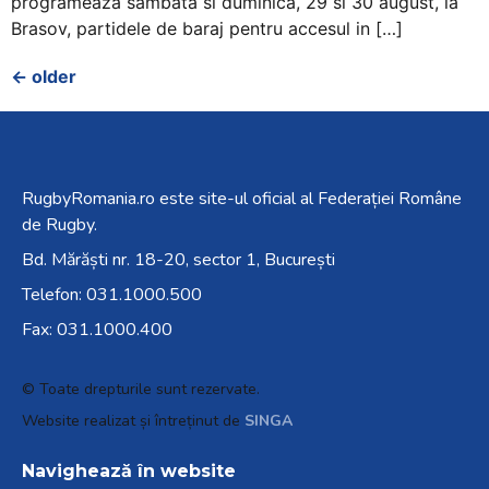
programeaza sambata si duminica, 29 si 30 august, la
Brasov, partidele de baraj pentru accesul in […]
←
older
RugbyRomania.ro
este site-ul oficial al Federației Române
de Rugby.
Bd. Mărăști nr. 18-20, sector 1, București
Telefon:
031.1000.500
Fax: 031.1000.400
© Toate drepturile sunt rezervate.
Website realizat și întreținut de
SINGA
Navighează în website