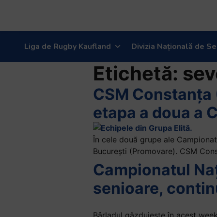
Liga de Rugby Kaufland
Divizia Națională de Se
Etichetă:
sev
CSM Constanța (
etapa a doua a 
În cele două grupe ale Campionatu
București (Promovare). CSM Const
Campionatul Nați
senioare, continu
Bârladul găzduiește în acest week