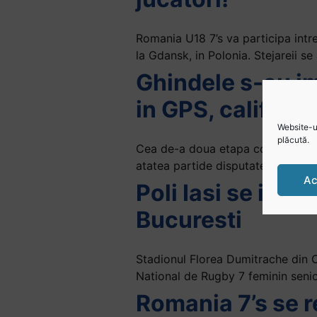
Romania U18 7’s va participa intr
la Gdansk, in Polonia. Stejareii se
Ghindele s-au im
in GPS, califica
Website-ul
plăcută.
Cea de-a doua etapa contand pent
atatea partide disputate, Ghindele
Ac
Poli Iasi se impu
Bucuresti
Stadionul Florea Dumitrache din 
National de Rugby 7 feminin senioa
Romania 7’s se r