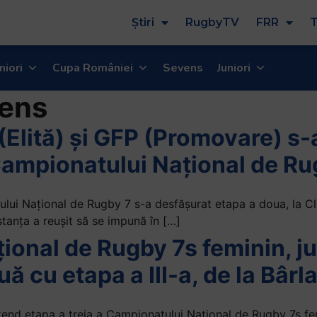
Știri
RugbyTV
FRR
T
niori
Cupa României
Sevens
Juniori
ens
Elită) și GFP (Promovare) s-
Campionatului Național de Ru
lui Național de Rugby 7 s-a desfășurat etapa a doua, la Clu
anța a reușit să se impună în […]
onal de Rugby 7s feminin, ju
ă cu etapa a III-a, de la Bârl
end etapa a treia a Campionatului Național de Rugby 7s femi