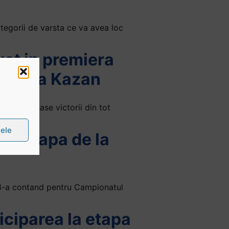
tegorii de varsta ce va avea loc
at in premiera
c de la Kazan
na, cu sase victorii din tot
țele
 in etapa de la
 3-a contand pentru Campionatul
iciparea la etapa