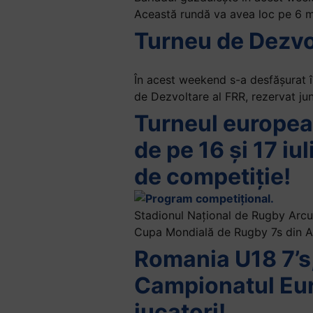
Această rundă va avea loc pe 6 m
Turneu de Dezvo
În acest weekend s-a desfășurat î
de Dezvoltare al FRR, rezervat jun
Turneul europea
de pe 16 și 17 iu
de competiție!
Stadionul Național de Rugby Arcul 
Cupa Mondială de Rugby 7s din Af
Romania U18 7’s,
Campionatul Euro
jucatori!