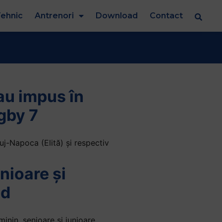
ehnic
Antrenori
Download
Contact
au impus în
gby 7
j-Napoca (Elită) și respectiv
nioare și
ad
nin, senioare și junioare.