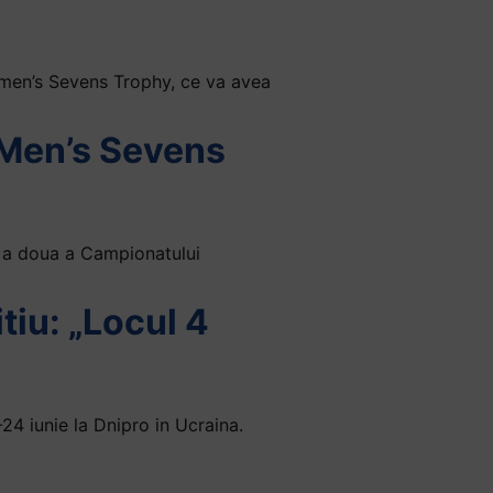
omen’s Sevens Trophy, ce va avea
 Men’s Sevens
pa a doua a Campionatului
tiu: „Locul 4
4 iunie la Dnipro in Ucraina.