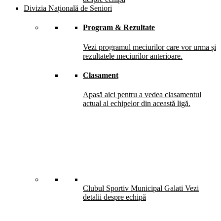
Divizia Națională de Seniori
Program & Rezultate
Vezi programul meciurilor care vor urma și
rezultatele meciurilor anterioare.
Clasament
Apasă aici pentru a vedea clasamentul
actual al echipelor din această ligă.
Clubul Sportiv Municipal Galati
Vezi
detalii despre echipă