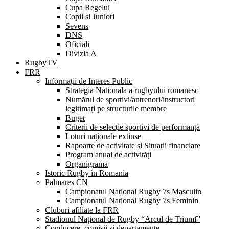
Cupa Regelui
Copii si Juniori
Sevens
DNS
Oficiali
Divizia A
RugbyTV
FRR
Informații de Interes Public
Strategia Nationala a rugbyului romanesc
Numărul de sportivi/antrenori/instructori
legitimați pe structurile membre
Buget
Criterii de selecție sportivi de performanță
Loturi naționale extinse
Rapoarte de activitate și Situații financiare
Program anual de activități
Organigrama
Istoric Rugby în Romania
Palmares CN
Campionatul Național Rugby 7s Masculin
Campionatul Național Rugby 7s Feminin
Cluburi afiliate la FRR
Stadionul Național de Rugby “Arcul de Triumf”
Conducere, comisii și departamente