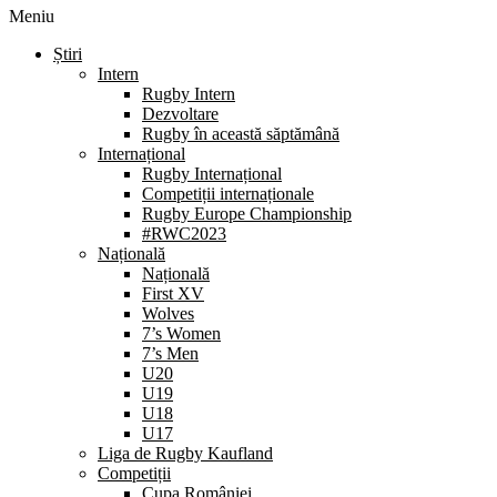
Meniu
Știri
Intern
Rugby Intern
Dezvoltare
Rugby în această săptămână
Internațional
Rugby Internațional
Competiții internaționale
Rugby Europe Championship
#RWC2023
Națională
Națională
First XV
Wolves
7’s Women
7’s Men
U20
U19
U18
U17
Liga de Rugby Kaufland
Competiții
Cupa României