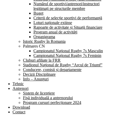
Numărul de sportivi/antrenori/instructori
legitimați pe structurile membre
Buget
Criterii de selecție sportivi de performanță
Loturi naționale extinse
Rapoarte de activitate și Situații financiare
Program anual de activități
Organigrama
Istoric Rugby în Romania
Palmares CN
Campionatul Național Rugby 7s Masculin
Campionatul Național Rugby 7s Feminin
Cluburi afiliate la FRR
Stadionul Național de Rugby “Arcul de Triumf”
Conducere, comisii și departamente
Decizii Disciplinare
Info – Anunțuri
Tehnic
Antrenori
Sistem de licențiere
Fișă individuală a antrenorului
Program cursuri perfecționare 2024
Download
Contact