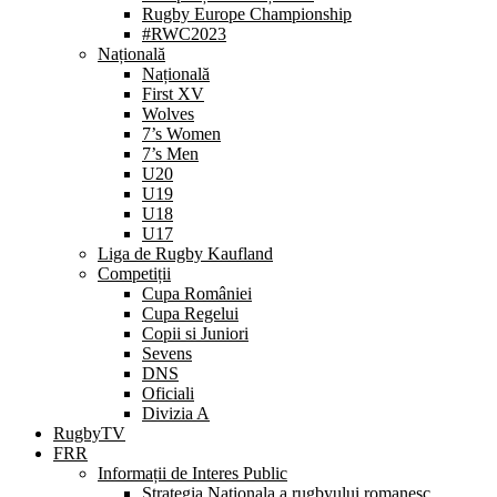
Rugby Europe Championship
#RWC2023
Națională
Națională
First XV
Wolves
7’s Women
7’s Men
U20
U19
U18
U17
Liga de Rugby Kaufland
Competiții
Cupa României
Cupa Regelui
Copii si Juniori
Sevens
DNS
Oficiali
Divizia A
RugbyTV
FRR
Informații de Interes Public
Strategia Nationala a rugbyului romanesc