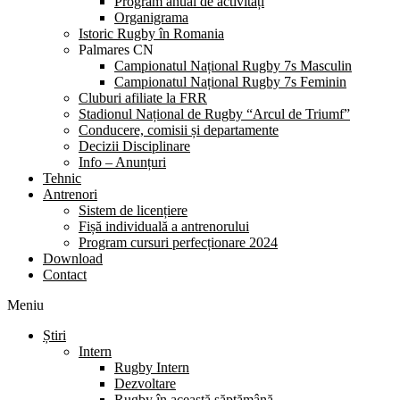
Program anual de activități
Organigrama
Istoric Rugby în Romania
Palmares CN
Campionatul Național Rugby 7s Masculin
Campionatul Național Rugby 7s Feminin
Cluburi afiliate la FRR
Stadionul Național de Rugby “Arcul de Triumf”
Conducere, comisii și departamente
Decizii Disciplinare
Info – Anunțuri
Tehnic
Antrenori
Sistem de licențiere
Fișă individuală a antrenorului
Program cursuri perfecționare 2024
Download
Contact
Meniu
Știri
Intern
Rugby Intern
Dezvoltare
Rugby în această săptămână