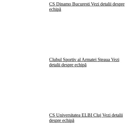
CS Dinamo Bucuresti
Vezi detalii despre
echipă
Clubul Sportiv al Armatei Steaua
Vezi
detalii despre echipă
CS Universitatea ELBI Cluj
Vezi detalii
despre echipă