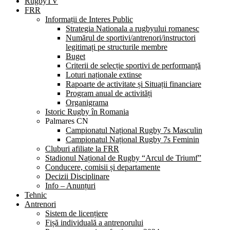
RugbyTV
FRR
Informații de Interes Public
Strategia Nationala a rugbyului romanesc
Numărul de sportivi/antrenori/instructori
legitimați pe structurile membre
Buget
Criterii de selecție sportivi de performanță
Loturi naționale extinse
Rapoarte de activitate și Situații financiare
Program anual de activități
Organigrama
Istoric Rugby în Romania
Palmares CN
Campionatul Național Rugby 7s Masculin
Campionatul Național Rugby 7s Feminin
Cluburi afiliate la FRR
Stadionul Național de Rugby “Arcul de Triumf”
Conducere, comisii și departamente
Decizii Disciplinare
Info – Anunțuri
Tehnic
Antrenori
Sistem de licențiere
Fișă individuală a antrenorului