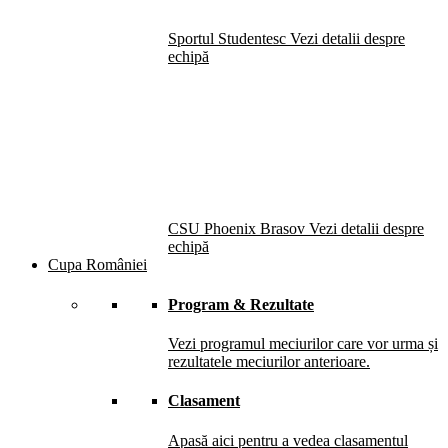
Sportul Studentesc
Vezi detalii despre
echipă
CSU Phoenix Brasov
Vezi detalii despre
echipă
Cupa României
Program & Rezultate
Vezi programul meciurilor care vor urma și
rezultatele meciurilor anterioare.
Clasament
Apasă aici pentru a vedea clasamentul