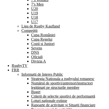
7’s Men
U20
U19
U18
U17
Liga de Rugby Kaufland
Competiții
Cupa României
Cupa Regelui
Copii si Juniori
Sevens
DNS
Oficiali
Divizia A
RugbyTV
FRR
Informații de Interes Public
Strategia Nationala a rugbyului romanesc
Numărul de sportivi/antrenori/instructori
legitimați pe structurile membre
Buget
Criterii de selecție sportivi de performanță
Loturi naționale extinse
Rapoarte de activitate și Situații financiare