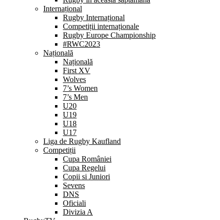
Internațional
Rugby Internațional
Competiții internaționale
Rugby Europe Championship
#RWC2023
Națională
Națională
First XV
Wolves
7’s Women
7’s Men
U20
U19
U18
U17
Liga de Rugby Kaufland
Competiții
Cupa României
Cupa Regelui
Copii si Juniori
Sevens
DNS
Oficiali
Divizia A