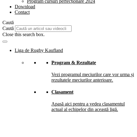
Program cursuri perfecționare 2024
Download
Contact
Caută
Caută
Close this search box.
Liga de Rugby Kaufland
Program & Rezultate
Vezi programul meciurilor care vor urma și
rezultatele meciurilor anterioare.
Clasament
Apasă aici pentru a vedea clasamentul
actual al echipelor din această ligă.