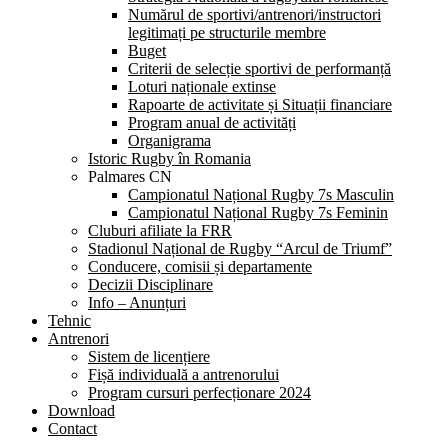
Numărul de sportivi/antrenori/instructori
legitimați pe structurile membre
Buget
Criterii de selecție sportivi de performanță
Loturi naționale extinse
Rapoarte de activitate și Situații financiare
Program anual de activități
Organigrama
Istoric Rugby în Romania
Palmares CN
Campionatul Național Rugby 7s Masculin
Campionatul Național Rugby 7s Feminin
Cluburi afiliate la FRR
Stadionul Național de Rugby “Arcul de Triumf”
Conducere, comisii și departamente
Decizii Disciplinare
Info – Anunțuri
Tehnic
Antrenori
Sistem de licențiere
Fișă individuală a antrenorului
Program cursuri perfecționare 2024
Download
Contact