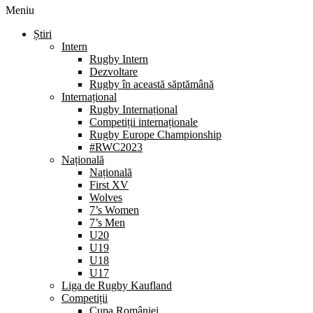
Meniu
Știri
Intern
Rugby Intern
Dezvoltare
Rugby în această săptămână
Internațional
Rugby Internațional
Competiții internaționale
Rugby Europe Championship
#RWC2023
Națională
Națională
First XV
Wolves
7’s Women
7’s Men
U20
U19
U18
U17
Liga de Rugby Kaufland
Competiții
Cupa României