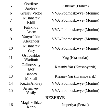
Ostrikov
5
Aurillac (France)
Andrey
6
Gresev Victor
VVA-Podmoskovye (Monino)
Kushnarev
7
VVA-Podmoskovye (Monino)
Kirill
Fatakhov
8
VVA-Podmoskovye (Monino)
Artem
Yanyushkin
9
VVA-Podmoskovye (Monino)
Alexander
Kushnarev
10
VVA-Podmoskovye (Monino)
Yury
Ostroushko
11
Yug (Krasnodar)
Vladimir
Galinovskiy
12
Krasniy Yar (Krasnoyarsk)
Igor
Babaev
13
Krasniy Yar (Krasnoyarsk)
Mikhail
14
Kuzin Andrey
VVA-Podmoskovye (Monino)
Artemyev
15
VVA-Podmoskovye (Monino)
Vasily
REZERVE
Maglakelidze
16
Imperiya (Penza)
Karlo