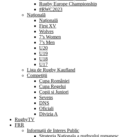
Rugby Europe Championship
#RWC2023
Națională
Națională
First XV
Wolves
7’s Women
7’s Men
U20
U19
U18
U17
Liga de Rugby Kaufland
Competiții
Cupa României
Cupa Regelui
Copii si Juniori
Sevens
DNS
Oficiali
Divizia A
RugbyTV
FRR
Informații de Interes Public
Strategia Nationala a rugbyului romanesc