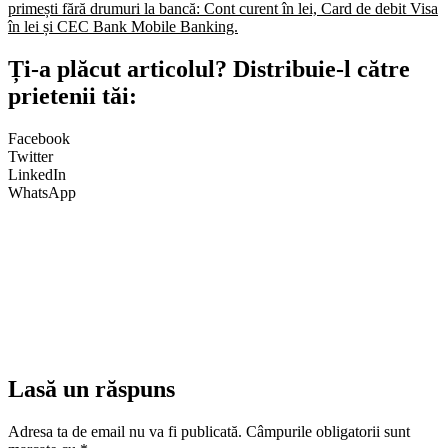
primești fără drumuri la bancă: Cont curent în lei, Card de debit Visa
în lei și CEC Bank Mobile Banking.​
Ți-a plăcut articolul? Distribuie-l către
prietenii tăi:
Facebook
Twitter
LinkedIn
WhatsApp
Lasă un răspuns
Adresa ta de email nu va fi publicată.
Câmpurile obligatorii sunt