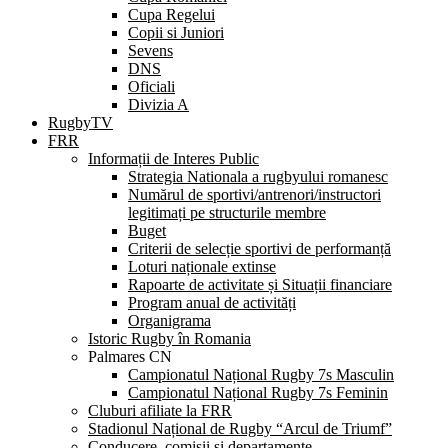
Cupa Regelui
Copii si Juniori
Sevens
DNS
Oficiali
Divizia A
RugbyTV
FRR
Informații de Interes Public
Strategia Nationala a rugbyului romanesc
Numărul de sportivi/antrenori/instructori
legitimați pe structurile membre
Buget
Criterii de selecție sportivi de performanță
Loturi naționale extinse
Rapoarte de activitate și Situații financiare
Program anual de activități
Organigrama
Istoric Rugby în Romania
Palmares CN
Campionatul Național Rugby 7s Masculin
Campionatul Național Rugby 7s Feminin
Cluburi afiliate la FRR
Stadionul Național de Rugby “Arcul de Triumf”
Conducere, comisii și departamente