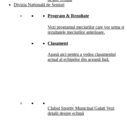
Divizia Națională de Seniori
Program & Rezultate
Vezi programul meciurilor care vor urma și
rezultatele meciurilor anterioare.
Clasament
Apasă aici pentru a vedea clasamentul
actual al echipelor din această ligă.
Clubul Sportiv Municipal Galati
Vezi
detalii despre echipă