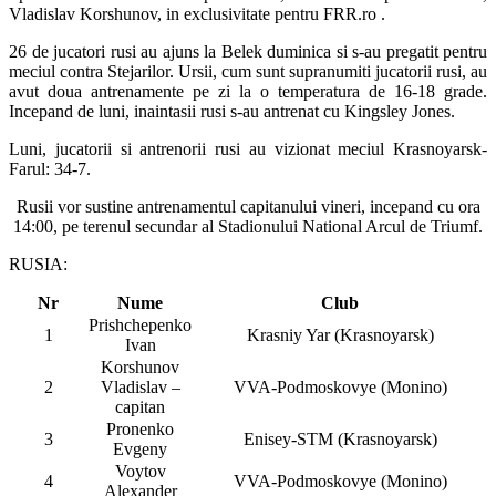
Vladislav Korshunov, in exclusivitate pentru FRR.ro .
26 de jucatori rusi au ajuns la Belek duminica si s-au pregatit pentru
meciul contra Stejarilor. Ursii, cum sunt supranumiti jucatorii rusi, au
avut doua antrenamente pe zi la o temperatura de 16-18 grade.
Incepand de luni, inaintasii rusi s-au antrenat cu Kingsley Jones.
Luni, jucatorii si antrenorii rusi au vizionat meciul Krasnoyarsk-
Farul: 34-7.
Rusii vor sustine antrenamentul capitanului vineri, incepand cu ora
14:00, pe terenul secundar al Stadionului National Arcul de Triumf.
RUSIA:
Nr
Nume
Club
Prishchepenko
1
Krasniy Yar (Krasnoyarsk)
Ivan
Korshunov
2
Vladislav –
VVA-Podmoskovye (Monino)
capitan
Pronenko
3
Enisey-STM (Krasnoyarsk)
Evgeny
Voytov
4
VVA-Podmoskovye (Monino)
Alexander