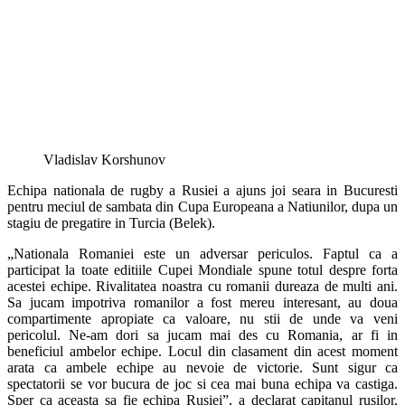
Vladislav Korshunov
Echipa nationala de rugby a Rusiei a ajuns joi seara in Bucuresti
pentru meciul de sambata din Cupa Europeana a Natiunilor, dupa un
stagiu de pregatire in Turcia (Belek).
„Nationala Romaniei este un adversar periculos. Faptul ca a
participat la toate editiile Cupei Mondiale spune totul despre forta
acestei echipe. Rivalitatea noastra cu romanii dureaza de multi ani.
Sa jucam impotriva romanilor a fost mereu interesant, au doua
compartimente apropiate ca valoare, nu stii de unde va veni
pericolul. Ne-am dori sa jucam mai des cu Romania, ar fi in
beneficiul ambelor echipe. Locul din clasament din acest moment
arata ca ambele echipe au nevoie de victorie. Sunt sigur ca
spectatorii se vor bucura de joc si cea mai buna echipa va castiga.
Sper ca aceasta sa fie echipa Rusiei”, a declarat capitanul rusilor,