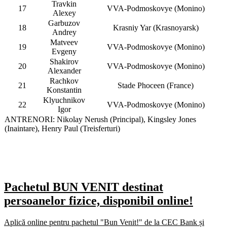
Travkin
17
VVA-Podmoskovye (Monino)
Alexey
Garbuzov
18
Krasniy Yar (Krasnoyarsk)
Andrey
Matveev
19
VVA-Podmoskovye (Monino)
Evgeny
Shakirov
20
VVA-Podmoskovye (Monino)
Alexander
Rachkov
21
Stade Phoceen (France)
Konstantin
Klyuchnikov
22
VVA-Podmoskovye (Monino)
Igor
ANTRENORI: Nikolay Nerush (Principal), Kingsley Jones
(Inaintare), Henry Paul (Treisferturi)
Pachetul BUN VENIT destinat
persoanelor fizice, disponibil online!
Aplică online pentru pachetul "Bun Venit!" de la CEC Bank și