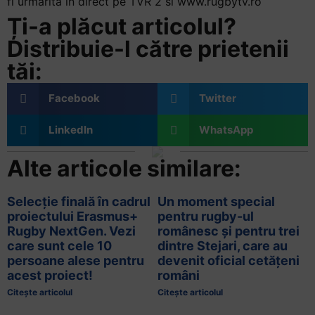
fi urmarita in direct pe TVR 2 si www.rugbytv.ro
Ți-a plăcut articolul?
Distribuie-l către prietenii
tăi:
Facebook
Twitter
LinkedIn
WhatsApp
Alte articole similare:
Selecție finală în cadrul
Un moment special
proiectului Erasmus+
pentru rugby-ul
Rugby NextGen. Vezi
românesc și pentru trei
care sunt cele 10
dintre Stejari, care au
persoane alese pentru
devenit oficial cetățeni
acest proiect!
români
Citește articolul
Citește articolul