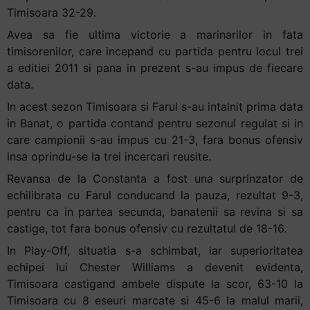
Timisoara 32-29.
Avea sa fie ultima victorie a marinarilor in fata
timisorenilor, care incepand cu partida pentru locul trei
a editiei 2011 si pana in prezent s-au impus de fiecare
data.
In acest sezon Timisoara si Farul s-au intalnit prima data
in Banat, o partida contand pentru sezonul regulat si in
care campionii s-au impus cu 21-3, fara bonus ofensiv
insa oprindu-se la trei incercari reusite.
Revansa de la Constanta a fost una surprinzator de
echilibrata cu Farul conducand la pauza, rezultat 9-3,
pentru ca in partea secunda, banatenii sa revina si sa
castige, tot fara bonus ofensiv cu rezultatul de 18-16.
In Play-Off, situatia s-a schimbat, iar superioritatea
echipei lui Chester Williams a devenit evidenta,
Timisoara castigand ambele dispute la scor, 63-10 la
Timisoara cu 8 eseuri marcate si 45-6 la malul marii,