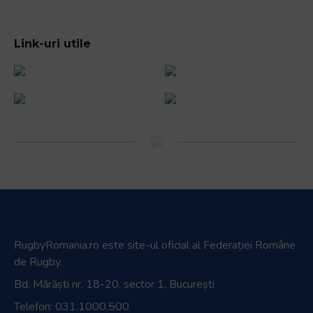
Link-uri utile
RugbyRomania.ro
este site-ul oficial al Federației Române
de Rugby.
Bd. Mărăști nr. 18-20, sector 1, București
Telefon:
031.1000.500