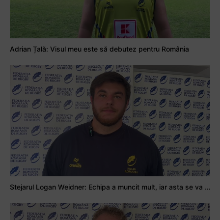
Adrian Țală: Visul meu este să debutez pentru România
Stejarul Logan Weidner: Echipa a muncit mult, iar asta se va vedea în meciurile de la Nations Cup