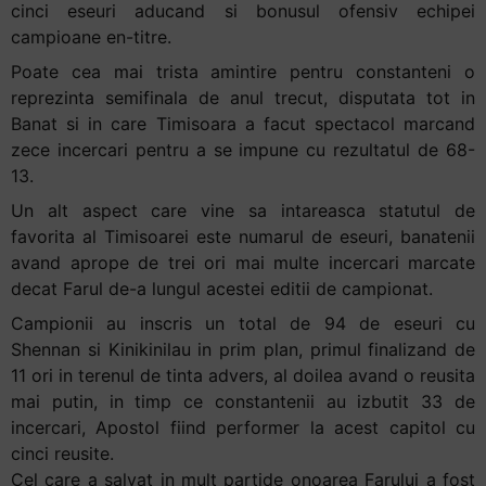
cinci eseuri aducand si bonusul ofensiv echipei
campioane en-titre.
Poate cea mai trista amintire pentru constanteni o
reprezinta semifinala de anul trecut, disputata tot in
Banat si in care Timisoara a facut spectacol marcand
zece incercari pentru a se impune cu rezultatul de 68-
13.
Un alt aspect care vine sa intareasca statutul de
favorita al Timisoarei este numarul de eseuri, banatenii
avand aprope de trei ori mai multe incercari marcate
decat Farul de-a lungul acestei editii de campionat.
Campionii au inscris un total de 94 de eseuri cu
Shennan si Kinikinilau in prim plan, primul finalizand de
11 ori in terenul de tinta advers, al doilea avand o reusita
mai putin, in timp ce constantenii au izbutit 33 de
incercari, Apostol fiind performer la acest capitol cu
cinci reusite.
Cel care a salvat in mult partide onoarea Farului a fost