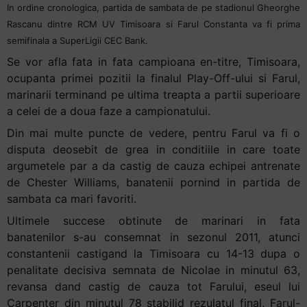
In ordine cronologica, partida de sambata de pe stadionul Gheorghe
Rascanu dintre RCM UV Timisoara si Farul Constanta va fi prima
semifinala a SuperLigii CEC Bank.
Se vor afla fata in fata campioana en-titre, Timisoara,
ocupanta primei pozitii la finalul Play-Off-ului si Farul,
marinarii terminand pe ultima treapta a partii superioare
a celei de a doua faze a campionatului.
Din mai multe puncte de vedere, pentru Farul va fi o
disputa deosebit de grea in conditiile in care toate
argumetele par a da castig de cauza echipei antrenate
de Chester Williams, banatenii pornind in partida de
sambata ca mari favoriti.
Ultimele succese obtinute de marinari in fata
banatenilor s-au consemnat in sezonul 2011, atunci
constantenii castigand la Timisoara cu 14-13 dupa o
penalitate decisiva semnata de Nicolae in minutul 63,
revansa dand castig de cauza tot Farului, eseul lui
Carpenter din minutul 78 stabilid rezulatul final, Farul-