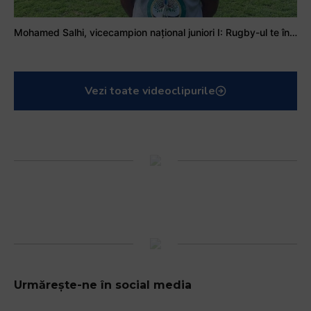
Mohamed Salhi, vicecampion național juniori I: Rugby-ul te învață să accepți și înfrângerile
Vezi toate videoclipurile
Urmărește-ne în social media