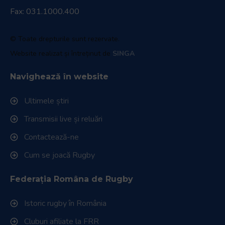
Fax: 031.1000.400
© Toate drepturile sunt rezervate.
Website realizat și întreținut de
SINGA
Navighează în website
Ultimele știri
Transmisii live și reluări
Contactează-ne
Cum se joacă Rugby
Federația Româna de Rugby
Istoric rugby în România
Cluburi afiliate la FRR