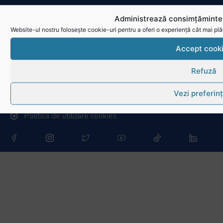
Stadionul național de rugby
Administrează consimțămintel
Website-ul nostru folosește cookie-uri pentru a oferi o experiență cât mai plă
Conducere, comisii și departamente
Accept cook
Info - Anunțuri
Refuză
Link-uri utile
Vezi preferin
Download
Politica de utilizare cookies