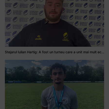
Stejarul Iulian Hartig: A fost un turneu care a unit mai mult echipa