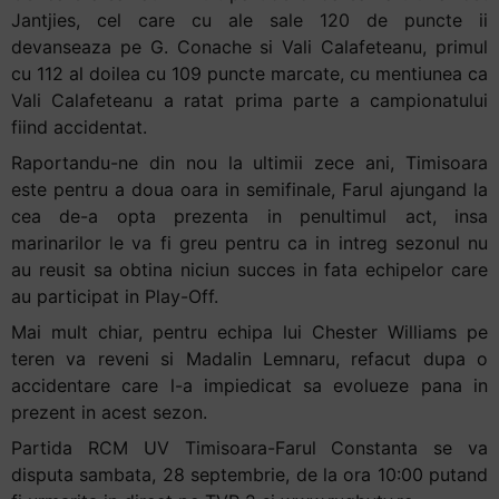
Jantjies, cel care cu ale sale 120 de puncte ii
devanseaza pe G. Conache si Vali Calafeteanu, primul
cu 112 al doilea cu 109 puncte marcate, cu mentiunea ca
Vali Calafeteanu a ratat prima parte a campionatului
fiind accidentat.
Raportandu-ne din nou la ultimii zece ani, Timisoara
este pentru a doua oara in semifinale, Farul ajungand la
cea de-a opta prezenta in penultimul act, insa
marinarilor le va fi greu pentru ca in intreg sezonul nu
au reusit sa obtina niciun succes in fata echipelor care
au participat in Play-Off.
Mai mult chiar, pentru echipa lui Chester Williams pe
teren va reveni si Madalin Lemnaru, refacut dupa o
accidentare care l-a impiedicat sa evolueze pana in
prezent in acest sezon.
Partida RCM UV Timisoara-Farul Constanta se va
disputa sambata, 28 septembrie, de la ora 10:00 putand