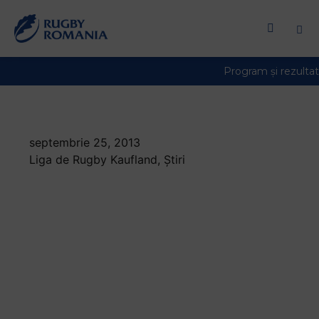
septembrie 25, 2013
Liga de Rugby Kaufland
,
Știri
Farul va avea o
misiune imposibila la
Timisoara in
semifinalele
SuperLigii