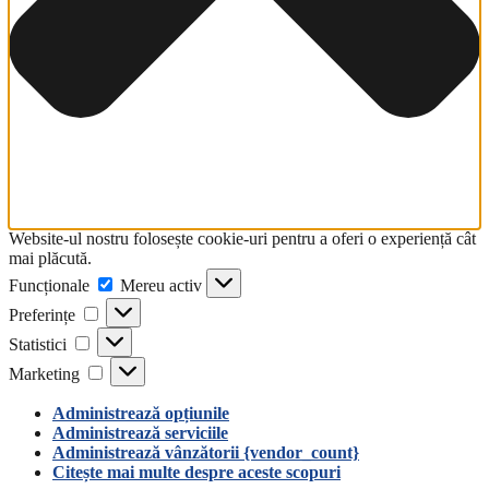
comandă
rapidă
activează
cititorul
de
ecran
pentru
a
vă
ajuta
să
navigați
Website-ul nostru folosește cookie-uri pentru a oferi o experiență cât
și
mai plăcută.
să
Funcționale
Funcționale
Mereu activ
interacționați
Preferințe
cu
Preferințe
conținutul.
Statistici
Statistici
Marketing
Marketing
Administrează opțiunile
Administrează serviciile
Administrează vânzătorii {vendor_count}
Citește mai multe despre aceste scopuri