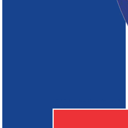
CSM Stiinta Baia Mare
Vezi detalii
despre echipă