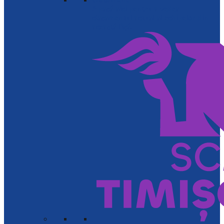
Apasă aici pentru a vedea
clasamentul actual al echipelor din
această ligă.