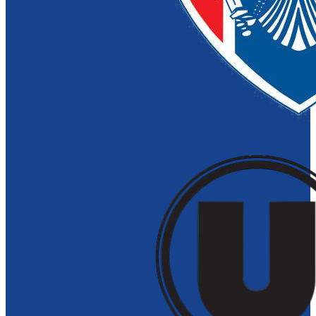
Clubul Sportiv al Armatei Steaua
Vezi detalii despre echipă