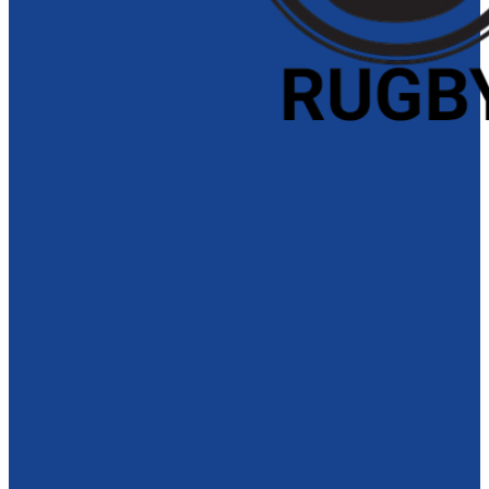
CS Universitatea ELBI Cluj
Vezi
detalii despre echipă