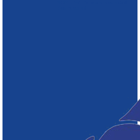
SCM USV Timisoara
Vezi detalii
despre echipă