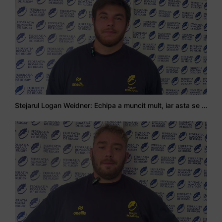
Stejarul Logan Weidner: Echipa a muncit mult, iar asta se va vedea în meciurile de la Nations Cup