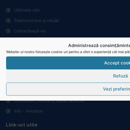
Ultimele știri
Transmisii live și reluări
Contactează-ne
Cum se joacă Rugby
Administrează consimțăminte
Website-ul nostru folosește cookie-uri pentru a oferi o experiență cât mai plă
Federația Româna de Rugby
Accept cook
Istoric rugby în România
Refuză
Cluburi afiliate la FRR
Vezi preferin
Stadionul național de rugby
Conducere, comisii și departamente
Info - Anunțuri
Link-uri utile