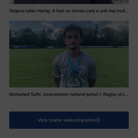
Stejarul Iulian Hartig: A fost un turneu care a unit mai mult echipa
Mohamed Salhi, vicecampion național juniori I: Rugby-ul te învață să accepți și înfrângerile
Vezi toate videoclipurile