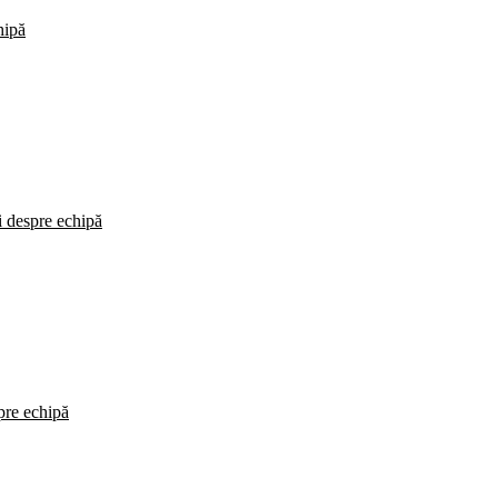
hipă
i despre echipă
spre echipă