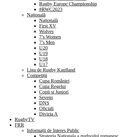
Rugby Europe Championship
#RWC2023
Națională
Națională
First XV
Wolves
7’s Women
7’s Men
U20
U19
U18
U17
Liga de Rugby Kaufland
Competiții
Cupa României
Cupa Regelui
Copii si Juniori
Sevens
DNS
Oficiali
Divizia A
RugbyTV
FRR
Informații de Interes Public
Strategia Nationala a rugbyului romanesc