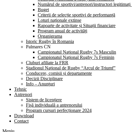
Numărul de sportivi/antrenori/instructori legitimați
Buget
Criterii de selecție sportivi de performanță
Loturi naționale extinse
Rapoarte de activitate și Situații financiare
Program anual de activități
Organigrama
Istoric Rugby în Romania
Palmares CN
Campionatul Național Rugby 7s Masculin
Campionatul Național Rugby 7s Feminin
Cluburi afiliate la FRR
Stadionul Național de Rugby “Arcul de Triumf”
Conducere, comisii și departamente
Decizii Disciplinare
Info – Anunțuri
Tehnic
Antrenori
Sistem de licențiere
Fișă individuală a antrenorului
Program cursuri perfecționare 2024
Download
Contact
Meniu