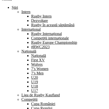
Știri
Intern
Rugby Intern
Dezvoltare
Rugby în această săptămână
Internațional
Rugby Internațional
Competiții internaționale
Rugby Europe Championship
#RWC2023
Națională
Națională
First XV
Wolves
7’s Women
7’s Men
U20
U19
U18
U17
Liga de Rugby Kaufland
Competiții
Cupa României
Cupa Regelui