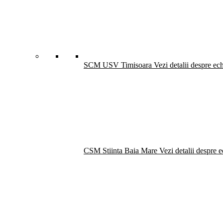
SCM USV Timisoara
Vezi detalii despre ec
CSM Stiinta Baia Mare
Vezi detalii despre 