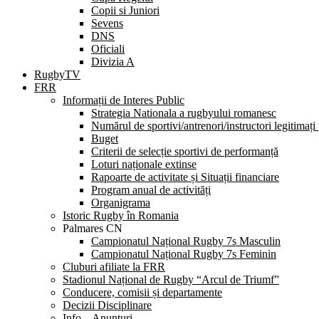
Copii si Juniori
Sevens
DNS
Oficiali
Divizia A
RugbyTV
FRR
Informații de Interes Public
Strategia Nationala a rugbyului romanesc
Numărul de sportivi/antrenori/instructori legitimați
Buget
Criterii de selecție sportivi de performanță
Loturi naționale extinse
Rapoarte de activitate și Situații financiare
Program anual de activități
Organigrama
Istoric Rugby în Romania
Palmares CN
Campionatul Național Rugby 7s Masculin
Campionatul Național Rugby 7s Feminin
Cluburi afiliate la FRR
Stadionul Național de Rugby “Arcul de Triumf”
Conducere, comisii și departamente
Decizii Disciplinare
Info – Anunțuri