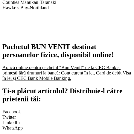
Counties Manukau-Taranaki
Hawke’s Bay-Northland
Pachetul BUN VENIT destinat
persoanelor fizice, disponibil online!
Aplică online pentru pachetul "Bun Venit!" de la CEC Bank și
primești fără drumuri la bancă: Cont curent în lei, Card de debit Visa
în lei și CEC Bank Mobile Banking.​
Ți-a plăcut articolul? Distribuie-l către
prietenii tăi:
Facebook
Twitter
LinkedIn
WhatsApp