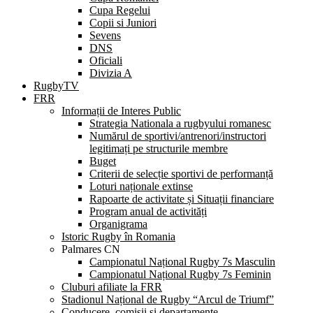
Cupa Regelui
Copii si Juniori
Sevens
DNS
Oficiali
Divizia A
RugbyTV
FRR
Informații de Interes Public
Strategia Nationala a rugbyului romanesc
Numărul de sportivi/antrenori/instructori
legitimați pe structurile membre
Buget
Criterii de selecție sportivi de performanță
Loturi naționale extinse
Rapoarte de activitate și Situații financiare
Program anual de activități
Organigrama
Istoric Rugby în Romania
Palmares CN
Campionatul Național Rugby 7s Masculin
Campionatul Național Rugby 7s Feminin
Cluburi afiliate la FRR
Stadionul Național de Rugby “Arcul de Triumf”
Conducere, comisii și departamente