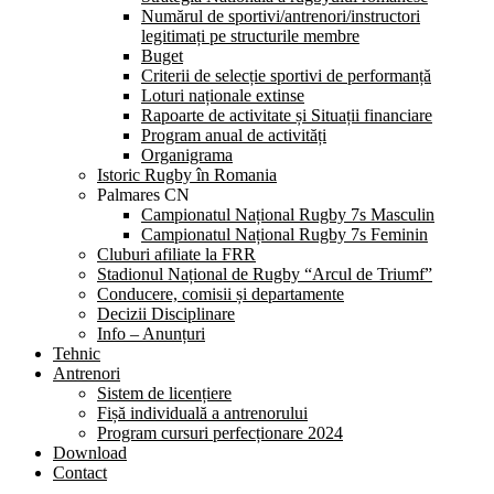
Numărul de sportivi/antrenori/instructori
legitimați pe structurile membre
Buget
Criterii de selecție sportivi de performanță
Loturi naționale extinse
Rapoarte de activitate și Situații financiare
Program anual de activități
Organigrama
Istoric Rugby în Romania
Palmares CN
Campionatul Național Rugby 7s Masculin
Campionatul Național Rugby 7s Feminin
Cluburi afiliate la FRR
Stadionul Național de Rugby “Arcul de Triumf”
Conducere, comisii și departamente
Decizii Disciplinare
Info – Anunțuri
Tehnic
Antrenori
Sistem de licențiere
Fișă individuală a antrenorului
Program cursuri perfecționare 2024
Download
Contact