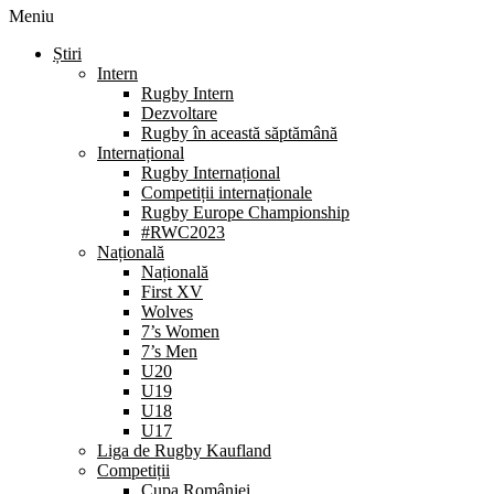
Meniu
Știri
Intern
Rugby Intern
Dezvoltare
Rugby în această săptămână
Internațional
Rugby Internațional
Competiții internaționale
Rugby Europe Championship
#RWC2023
Națională
Națională
First XV
Wolves
7’s Women
7’s Men
U20
U19
U18
U17
Liga de Rugby Kaufland
Competiții
Cupa României