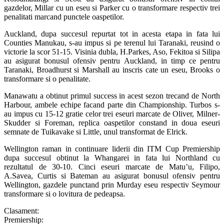
gazdelor, Millar cu un eseu si Parker cu o transformare respectiv trei
penalitati marcand punctele oaspetilor.
Auckland, dupa succesul repurtat tot in acesta etapa in fata lui
Counties Manukau, s-au impus si pe terenul lui Taranaki, reusind o
victorie la scor 51-15. Visinia dubla, H.Parkes, Aso, Fekitoa si Silipa
au asigurat bonusul ofensiv pentru Auckland, in timp ce pentru
Taranaki, Broadhurst si Marshall au inscris cate un eseu, Brooks o
transformare si o penalitate.
Manawatu a obtinut primul success in acest sezon trecand de North
Harbour, ambele echipe facand parte din Championship. Turbos s-
au impus cu 15-12 gratie celor trei eseuri marcate de Oliver, Milner-
Skudder si Foreman, replica oaspetilor constand in doua eseuri
semnate de Tuikavake si Little, unul transformat de Elrick.
Wellington raman in continuare liderii din ITM Cup Premiership
dupa succesul obtinut la Whangarei in fata lui Northland cu
rezultatul de 30-10. Cinci eseuri marcate de Matu’u, Filipo,
A.Savea, Curtis si Bateman au asigurat bonusul ofensiv pentru
Wellington, gazdele punctand prin Murday eseu respectiv Seymour
transformare si o lovitura de pedeapsa.
Clasament:
Premiership: