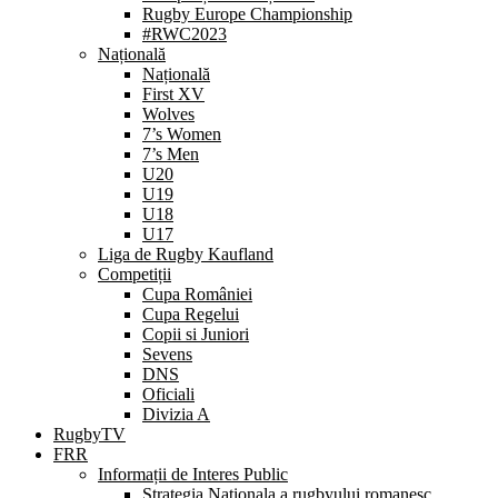
Rugby Europe Championship
#RWC2023
Națională
Națională
First XV
Wolves
7’s Women
7’s Men
U20
U19
U18
U17
Liga de Rugby Kaufland
Competiții
Cupa României
Cupa Regelui
Copii si Juniori
Sevens
DNS
Oficiali
Divizia A
RugbyTV
FRR
Informații de Interes Public
Strategia Nationala a rugbyului romanesc