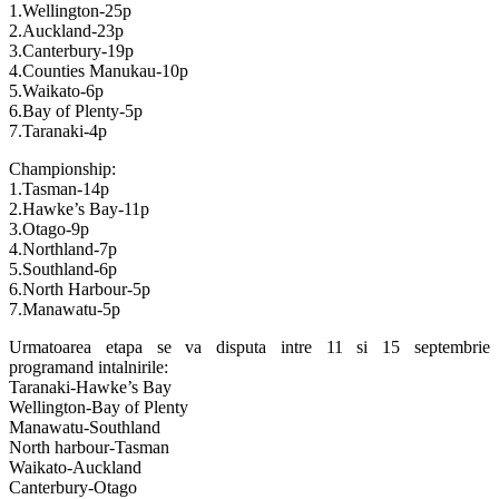
1.Wellington-25p
2.Auckland-23p
3.Canterbury-19p
4.Counties Manukau-10p
5.Waikato-6p
6.Bay of Plenty-5p
7.Taranaki-4p
Championship:
1.Tasman-14p
2.Hawke’s Bay-11p
3.Otago-9p
4.Northland-7p
5.Southland-6p
6.North Harbour-5p
7.Manawatu-5p
Urmatoarea etapa se va disputa intre 11 si 15 septembrie
programand intalnirile:
Taranaki-Hawke’s Bay
Wellington-Bay of Plenty
Manawatu-Southland
North harbour-Tasman
Waikato-Auckland
Canterbury-Otago