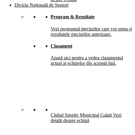
Divizia Națională de Seniori
Program & Rezultate
Vezi programul meciurilor care vor urma și
rezultatele meciurilor anterioare.
Clasament
Apasă aici pentru a vedea clasamentul
actual al echipelor din această ligă.
Clubul Sportiv Municipal Galati
Vezi
detalii despre echipă