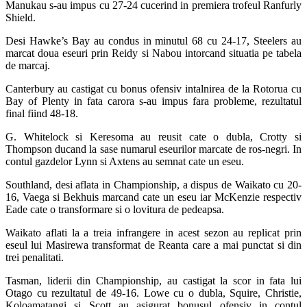
Manukau s-au impus cu 27-24 cucerind in premiera trofeul Ranfurly
Shield.
Desi Hawke’s Bay au condus in minutul 68 cu 24-17, Steelers au
marcat doua eseuri prin Reidy si Nabou intorcand situatia pe tabela
de marcaj.
Canterbury au castigat cu bonus ofensiv intalnirea de la Rotorua cu
Bay of Plenty in fata carora s-au impus fara probleme, rezultatul
final fiind 48-18.
G. Whitelock si Keresoma au reusit cate o dubla, Crotty si
Thompson ducand la sase numarul eseurilor marcate de ros-negri. In
contul gazdelor Lynn si Axtens au semnat cate un eseu.
Southland, desi aflata in Championship, a dispus de Waikato cu 20-
16, Vaega si Bekhuis marcand cate un eseu iar McKenzie respectiv
Eade cate o transformare si o lovitura de pedeapsa.
Waikato aflati la a treia infrangere in acest sezon au replicat prin
eseul lui Masirewa transformat de Reanta care a mai punctat si din
trei penalitati.
Tasman, liderii din Championship, au castigat la scor in fata lui
Otago cu rezultatul de 49-16. Lowe cu o dubla, Squire, Christie,
Koloamatangi si Scott au asigurat bonusul ofensiv in contul