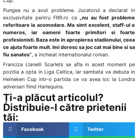
Cup.
Pungea nu a avut probleme. Jucatorul a declarat in
exclusivitate pentru FRR.ro ca
„nu au fost probleme
referitoare la acomodare. Ma simt excelent, staff-ul e
numeros, iar oameni foarte primitori si foarte
profesionisti. Baza este in apropierea stadionului, ceea
ce ajuta foarte mult. Imi doresc sa joc cat mai bine si sa
fiu sanatos”
, a incheiat internationalul roman.
Franciza Llanelli Scarlets se afla in acest moment pe
pozitia a opta in Liga Celtica, iar sambata va debuta in
Heineken Cup intr-o partida ce va avea loc la Londra
adversari fiind Harlequins.
Ți-a plăcut articolul?
Distribuie-l către prietenii
tăi:
Facebook
Twitter