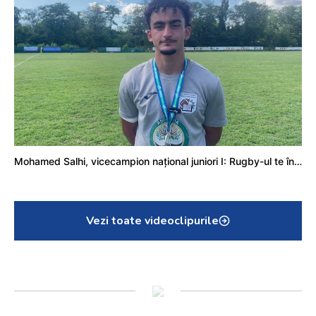
Mohamed Salhi, vicecampion național juniori I: Rugby-ul te învață să accepți și înfrângerile
Vezi toate videoclipurile