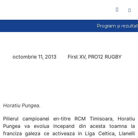
octombrie 11, 2013
First XV
,
PRO12 RUGBY
Horatiu Pungea va
evolua pentru
Llanelli Scarlets
Horatiu Pungea.
Pilierul campioanei en-titre RCM Timisoara, Horatiu
Pungea va evolua incepand din acesta toamna la
franciza galeza ce activeaza in Liga Celtica, Llanelli