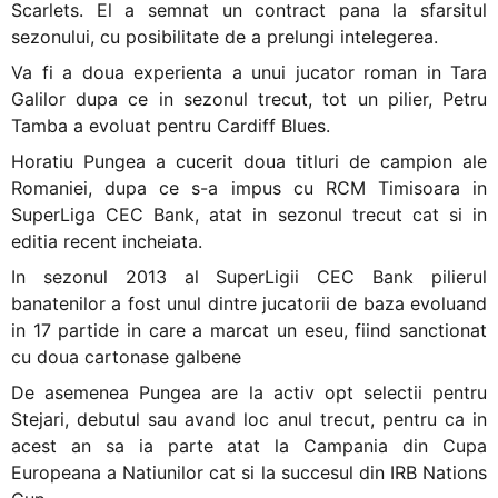
Scarlets. El a semnat un contract pana la sfarsitul
sezonului, cu posibilitate de a prelungi intelegerea.
Va fi a doua experienta a unui jucator roman in Tara
Galilor dupa ce in sezonul trecut, tot un pilier, Petru
Tamba a evoluat pentru Cardiff Blues.
Horatiu Pungea a cucerit doua titluri de campion ale
Romaniei, dupa ce s-a impus cu RCM Timisoara in
SuperLiga CEC Bank, atat in sezonul trecut cat si in
editia recent incheiata.
In sezonul 2013 al SuperLigii CEC Bank pilierul
banatenilor a fost unul dintre jucatorii de baza evoluand
in 17 partide in care a marcat un eseu, fiind sanctionat
cu doua cartonase galbene
De asemenea Pungea are la activ opt selectii pentru
Stejari, debutul sau avand loc anul trecut, pentru ca in
acest an sa ia parte atat la Campania din Cupa
Europeana a Natiunilor cat si la succesul din IRB Nations