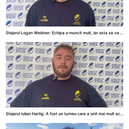
Stejarul Logan Weidner: Echipa a muncit mult, iar asta se va vedea în meciurile de la Nations Cup
Stejarul Iulian Hartig: A fost un turneu care a unit mai mult echipa