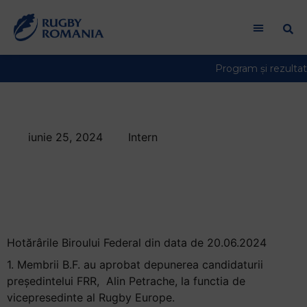
Welcome
to
All
in
One
Accessibility
screen
reader.
iunie 25, 2024
Intern
To
Hotărârile Biroului
start
the
Federal din data de
All
20.06.2024
in
One
Accessibility
Hotărârile Biroului Federal din data de 20.06.2024
screen
1. M
embrii
B.F. au
aprobat
depunerea
candidaturii
reader,
președintelui
FRR, Alin Petrache, la
functia
de
press
vicepresedinte
al Rugby Europe.
"Ctrl