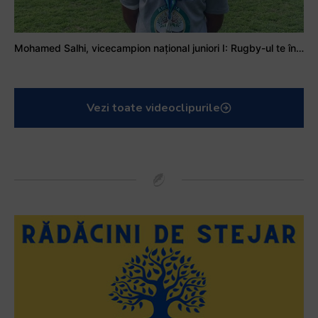
Mohamed Salhi, vicecampion național juniori I: Rugby-ul te învață să accepți și înfrângerile
Vezi toate videoclipurile