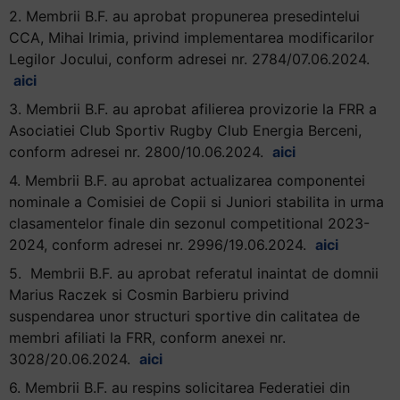
2.
Membrii
B.F. au
aprobat
propunerea
presedintelui
+
CCA
, Mihai Irimia,
privind
implementarea
modificarilor
/".
Legilor
Jocului
, conform
adresei
nr. 2784/07.06.2024.
This
aici
shortcut
activates
3.
Membrii
B.F. au
aprobat
afilierea
provizorie
la FRR a
the
Asociatiei
Club Sportiv Rugby Club Energia Berceni
,
screen
conform
adresei
nr. 2800/10.06.2024.
aici
reader
4.
Membrii
B.F. au
aprobat
actualizarea
componentei
to
nominale
a
Comisiei
de
Copii
si
Juniori
stabilita
in
urma
help
clasamentelor
finale din
sezonul
competitional
2023-
you
2024, conform
adresei
nr. 2996/19.06.2024.
aici
navigate
5.
Membrii
B.F. au
aprobat
referatul
inaintat
de
domnii
and
Marius Raczek si Cosmin Barbieru privind
interact
suspendarea
unor
structuri
sportive din
calitatea
de
with
membri
afiliati
la FRR, conform
anexei
nr.
the
3028/20.06.2024.
aici
content.
6.
Membrii
B.F. au
respins
solicitarea
Federatiei
din