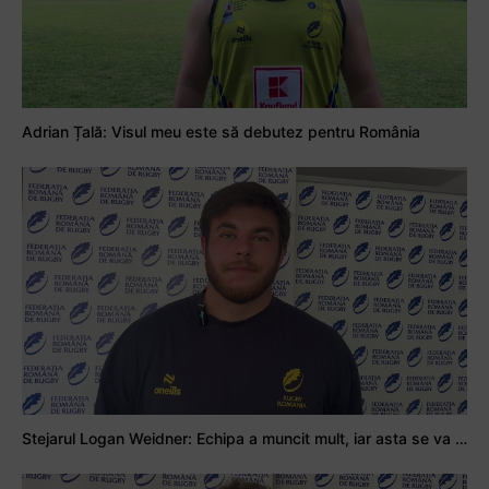
Adrian Țală: Visul meu este să debutez pentru România
Stejarul Logan Weidner: Echipa a muncit mult, iar asta se va vedea în meciurile de la Nations Cup