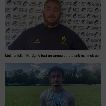
Stejarul Iulian Hartig: A fost un turneu care a unit mai mult echipa