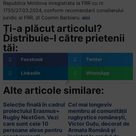
Republica
Moldova
inregistrata
la FRR cu nr.
1755/27.03.2024, conform
recomandarii
consilierului
juridic
al FRR, dl Cosmin Barbieru.
aici
Ți-a plăcut articolul?
Distribuie-l către prietenii
tăi:
Facebook
Twitter
LinkedIn
WhatsApp
Alte articole similare:
Selecție finală în cadrul
Cel mai longeviv
proiectului Erasmus+
membru al comunității
Rugby NextGen. Vezi
rugbystice românești,
care sunt cele 10
Victor Guțu, decorat de
persoane alese pentru
Armata Română și