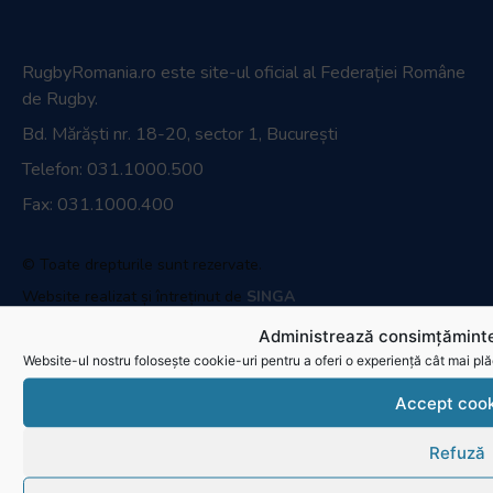
RugbyRomania.ro
este site-ul oficial al Federației Române
de Rugby.
Bd. Mărăști nr. 18-20, sector 1, București
Telefon:
031.1000.500
Fax: 031.1000.400
© Toate drepturile sunt rezervate.
Website realizat și întreținut de
SINGA
Administrează consimțăminte
Navighează în website
Website-ul nostru folosește cookie-uri pentru a oferi o experiență cât mai plă
Ultimele știri
Accept cook
Transmisii live și reluări
Refuză
Contactează-ne