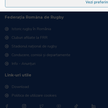
Vezi preferin
Cum se joacă Rugby
Federația Româna de Rugby
Istoric rugby în România
Cluburi afiliate la FRR
Stadionul național de rugby
Conducere, comisii și departamente
Info - Anunțuri
Link-uri utile
Download
Politica de utilizare cookies