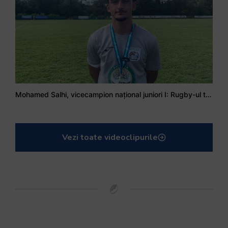
Mohamed Salhi, vicecampion național juniori I: Rugby-ul te învață să accepți și înfrângerile
Vezi toate videoclipurile