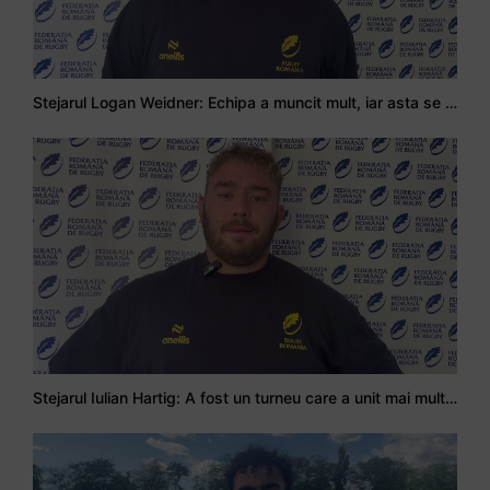
Stejarul Logan Weidner: Echipa a muncit mult, iar asta se va vedea în meciurile de la Nations Cup
Stejarul Iulian Hartig: A fost un turneu care a unit mai mult echipa