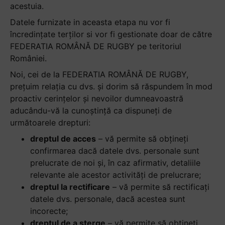
acestuia.
Datele furnizate in aceasta etapa nu vor fi
încredințate terților si vor fi gestionate doar de către
FEDERATIA ROMÂNĂ DE RUGBY pe teritoriul
României.
Noi, cei de la FEDERATIA ROMÂNĂ DE RUGBY,
prețuim relația cu dvs. și dorim să răspundem în mod
proactiv cerințelor și nevoilor dumneavoastră
aducându-vă la cunoștință ca dispuneți de
următoarele drepturi:
dreptul de acces
– vă permite să obțineți
confirmarea dacă datele dvs. personale sunt
prelucrate de noi și, în caz afirmativ, detaliile
relevante ale acestor activități de prelucrare;
dreptul la rectificare
– vă permite să rectificați
datele dvs. personale, dacă acestea sunt
incorecte;
dreptul de a șterge
– vă permite să obțineți