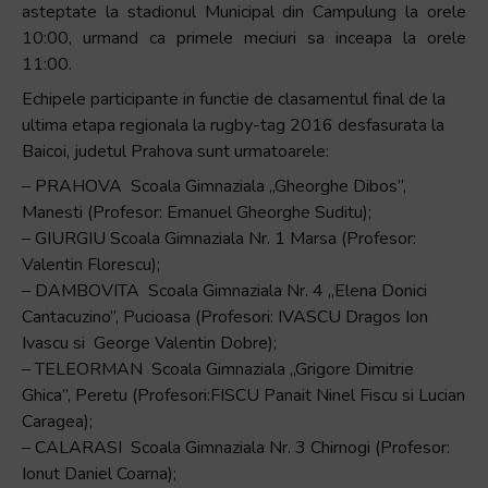
asteptate la stadionul Municipal din Campulung la orele
10:00, urmand ca primele meciuri sa inceapa la orele
11:00.
Echipele participante in functie de clasamentul final de la
ultima etapa regionala la rugby-tag 2016 desfasurata la
Baicoi, judetul Prahova sunt urmatoarele:
– PRAHOVA Scoala Gimnaziala „Gheorghe Dibos”,
Manesti (Profesor: Emanuel Gheorghe Suditu);
– GIURGIU Scoala Gimnaziala Nr. 1 Marsa (Profesor:
Valentin Florescu);
– DAMBOVITA Scoala Gimnaziala Nr. 4 „Elena Donici
Cantacuzino”, Pucioasa (Profesori: IVASCU Dragos Ion
Ivascu si George Valentin Dobre);
– TELEORMAN Scoala Gimnaziala „Grigore Dimitrie
Ghica”, Peretu (Profesori:FISCU Panait Ninel Fiscu si Lucian
Caragea);
– CALARASI Scoala Gimnaziala Nr. 3 Chirnogi (Profesor:
Ionut Daniel Coarna);