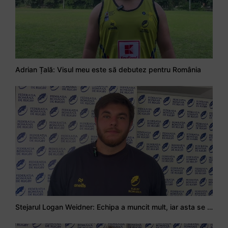
Adrian Țală: Visul meu este să debutez pentru România
Stejarul Logan Weidner: Echipa a muncit mult, iar asta se va vedea în meciurile de la Nations Cup