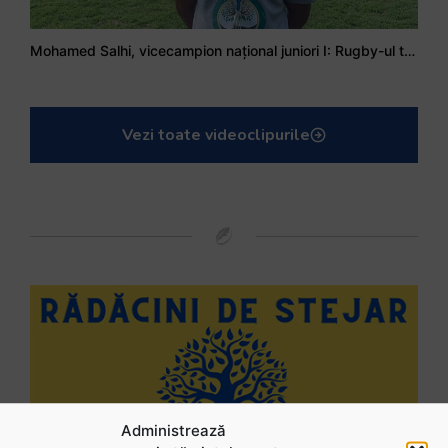
Mohamed Salhi, vicecampion național juniori I: Rugby-ul te învață să accepți și înfrângerile
Vezi toate videoclipurile
Administrează