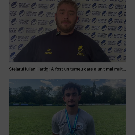
Stejarul Iulian Hartig: A fost un turneu care a unit mai mult echipa