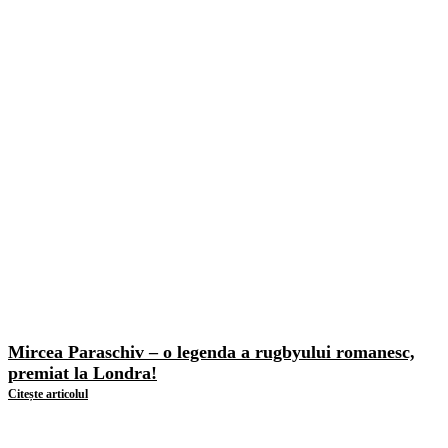
Mircea Paraschiv – o legenda a rugbyului romanesc,
premiat la Londra!
Citește articolul