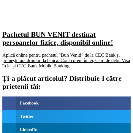
Pachetul BUN VENIT destinat
persoanelor fizice, disponibil online!
Aplică online pentru pachetul "Bun Venit!" de la CEC Bank și
primești fără drumuri la bancă: Cont curent în lei, Card de debit Visa
în lei și CEC Bank Mobile Banking.​
Ți-a plăcut articolul? Distribuie-l către
prietenii tăi:
Facebook
Twitter
LinkedIn