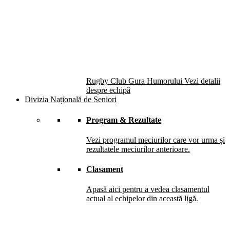
Rugby Club Gura Humorului
Vezi detalii
despre echipă
Divizia Națională de Seniori
Program & Rezultate
Vezi programul meciurilor care vor urma și
rezultatele meciurilor anterioare.
Clasament
Apasă aici pentru a vedea clasamentul
actual al echipelor din această ligă.