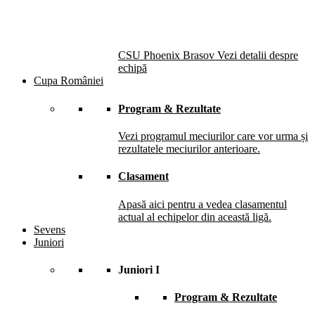
CSU Phoenix Brasov
Vezi detalii despre
echipă
Cupa României
Program & Rezultate
Vezi programul meciurilor care vor urma și
rezultatele meciurilor anterioare.
Clasament
Apasă aici pentru a vedea clasamentul
actual al echipelor din această ligă.
Sevens
Juniori
Juniori I
Program & Rezultate