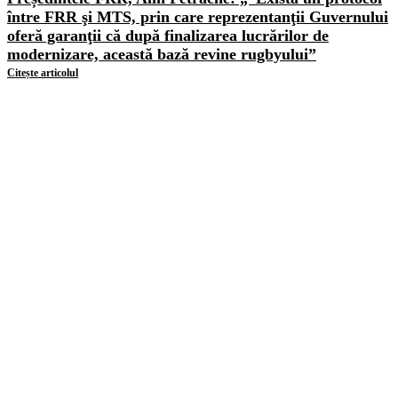
între FRR şi MTS, prin care reprezentanţii Guvernului
oferă garanţii că după finalizarea lucrărilor de
modernizare, această bază revine rugbyului”
Citește articolul