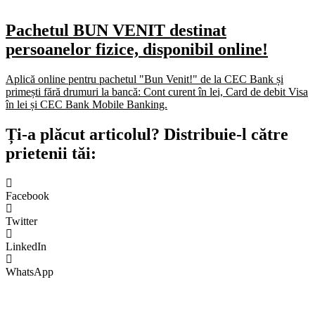
Pachetul BUN VENIT destinat
persoanelor fizice, disponibil online!
Aplică online pentru pachetul "Bun Venit!" de la CEC Bank și
primești fără drumuri la bancă: Cont curent în lei, Card de debit Visa
în lei și CEC Bank Mobile Banking.​
Ți-a plăcut articolul? Distribuie-l către
prietenii tăi:
Facebook
Twitter
LinkedIn
WhatsApp