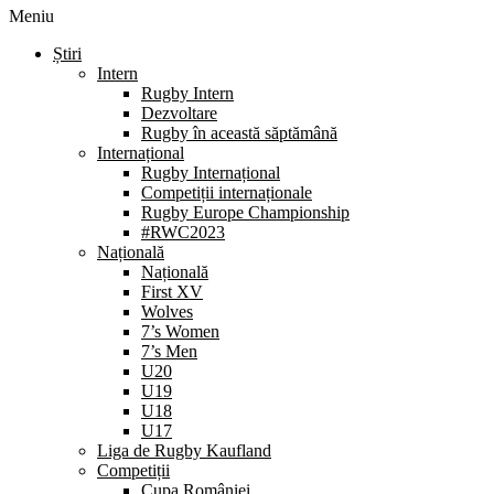
Meniu
Știri
Intern
Rugby Intern
Dezvoltare
Rugby în această săptămână
Internațional
Rugby Internațional
Competiții internaționale
Rugby Europe Championship
#RWC2023
Națională
Națională
First XV
Wolves
7’s Women
7’s Men
U20
U19
U18
U17
Liga de Rugby Kaufland
Competiții
Cupa României