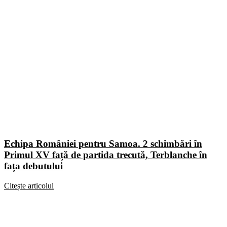
Echipa României pentru Samoa. 2 schimbări în
Primul XV față de partida trecută, Terblanche în
fața debutului
Citește articolul