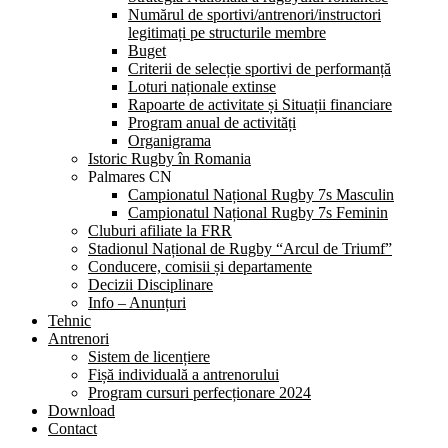
Numărul de sportivi/antrenori/instructori
legitimați pe structurile membre
Buget
Criterii de selecție sportivi de performanță
Loturi naționale extinse
Rapoarte de activitate și Situații financiare
Program anual de activități
Organigrama
Istoric Rugby în Romania
Palmares CN
Campionatul Național Rugby 7s Masculin
Campionatul Național Rugby 7s Feminin
Cluburi afiliate la FRR
Stadionul Național de Rugby “Arcul de Triumf”
Conducere, comisii și departamente
Decizii Disciplinare
Info – Anunțuri
Tehnic
Antrenori
Sistem de licențiere
Fișă individuală a antrenorului
Program cursuri perfecționare 2024
Download
Contact