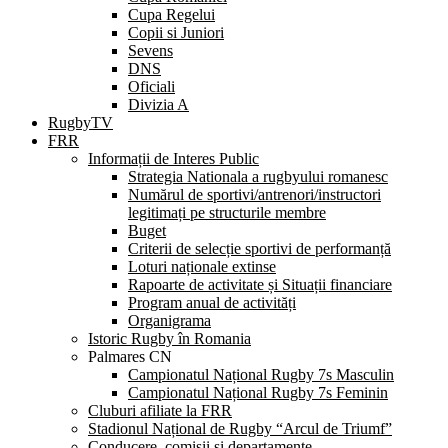
Cupa Regelui
Copii si Juniori
Sevens
DNS
Oficiali
Divizia A
RugbyTV
FRR
Informații de Interes Public
Strategia Nationala a rugbyului romanesc
Numărul de sportivi/antrenori/instructori
legitimați pe structurile membre
Buget
Criterii de selecție sportivi de performanță
Loturi naționale extinse
Rapoarte de activitate și Situații financiare
Program anual de activități
Organigrama
Istoric Rugby în Romania
Palmares CN
Campionatul Național Rugby 7s Masculin
Campionatul Național Rugby 7s Feminin
Cluburi afiliate la FRR
Stadionul Național de Rugby “Arcul de Triumf”
Conducere, comisii și departamente