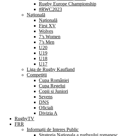
Rugby Europe Championship
#RWC2023
Națională
Națională
First XV
Wolves
7’s Women
7’s Men
U20
U19
U18
U17
Liga de Rugby Kaufland
Competiții
Cupa României
Cupa Regelui
Copii si Juniori
Sevens
DNS
Oficiali
Divizia A
RugbyTV
FRR
Informații de Interes Public
Strategia Nationala a rugbyului romanesc