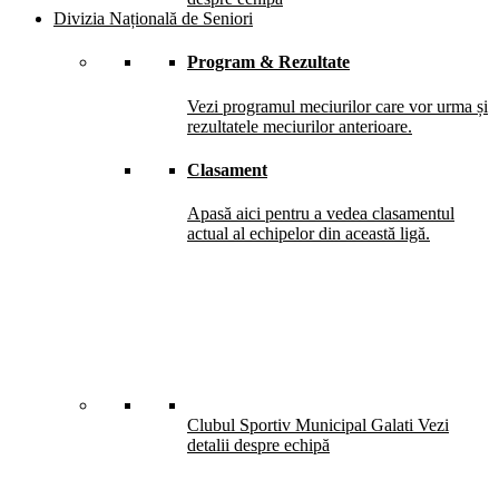
Divizia Națională de Seniori
Program & Rezultate
Vezi programul meciurilor care vor urma și
rezultatele meciurilor anterioare.
Clasament
Apasă aici pentru a vedea clasamentul
actual al echipelor din această ligă.
Clubul Sportiv Municipal Galati
Vezi
detalii despre echipă