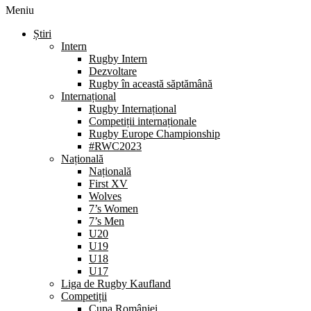
Meniu
Știri
Intern
Rugby Intern
Dezvoltare
Rugby în această săptămână
Internațional
Rugby Internațional
Competiții internaționale
Rugby Europe Championship
#RWC2023
Națională
Națională
First XV
Wolves
7’s Women
7’s Men
U20
U19
U18
U17
Liga de Rugby Kaufland
Competiții
Cupa României