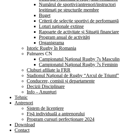
Numărul de sportivi/antrenori/instructori
legitimați pe structurile membre
Buget
Criterii de selecție sportivi de performanță
Loturi naționale extinse
Rapoarte de activitate și Situații financiare
Program anual de activități
Organigrama
Istoric Rugby în Romania
Palmares CN
Campionatul Național Rugby 7s Masculin
Campionatul Național Rugby 7s Feminin
Cluburi afiliate la FRR
Stadionul Național de Rugby “Arcul de Triumf”
Conducere, comisii și departamente
Decizii Disciplinare
Info – Anunțuri
Tehnic
Antrenori
Sistem de licențiere
Fișă individuală a antrenorului
Program cursuri perfecționare 2024
Download
Contact