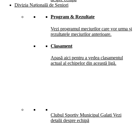
Divizia Națională de Seniori
Program & Rezultate
Vezi programul meciurilor care vor urma și
rezultatele meciurilor anterioare.
Clasament
Apasă aici pentru a vedea clasamentul
actual al echipelor din această ligă.
Clubul Sportiv Municipal Galati
Vezi
detalii despre echipă