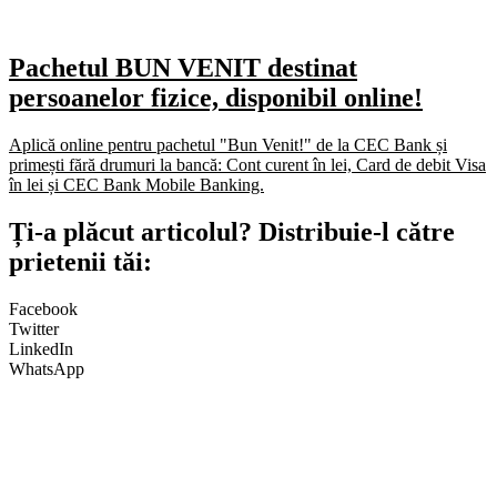
Pachetul BUN VENIT destinat
persoanelor fizice, disponibil online!
Aplică online pentru pachetul "Bun Venit!" de la CEC Bank și
primești fără drumuri la bancă: Cont curent în lei, Card de debit Visa
în lei și CEC Bank Mobile Banking.​
Ți-a plăcut articolul? Distribuie-l către
prietenii tăi:
Facebook
Twitter
LinkedIn
WhatsApp