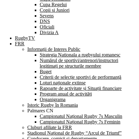
Cupa Regelui
Copii si Juniori
Sevens
DNS
Oficiali
Divizia A
RugbyTV
FRR
Informații de Interes Public
Strategia Nationala a rugbyului romanesc
Numărul de sportivi/antrenori/instructori
legitimați pe structurile membre
Buget
Criterii de selecție sportivi de performanță
Loturi naționale extinse
Rapoarte de activitate și Situații financiare
Program anual de activități
Organigrama
Istoric Rugby în Romania
Palmares CN
Campionatul Național Rugby 7s Masculin
Campionatul Național Rugby 7s Feminin
Cluburi afiliate la FRR
Stadionul Național de Rugby “Arcul de Triumf”
Conducere, comisii și departamente