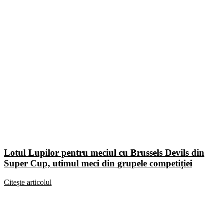
Lotul Lupilor pentru meciul cu Brussels Devils din
Super Cup, utimul meci din grupele competiției
Citește articolul