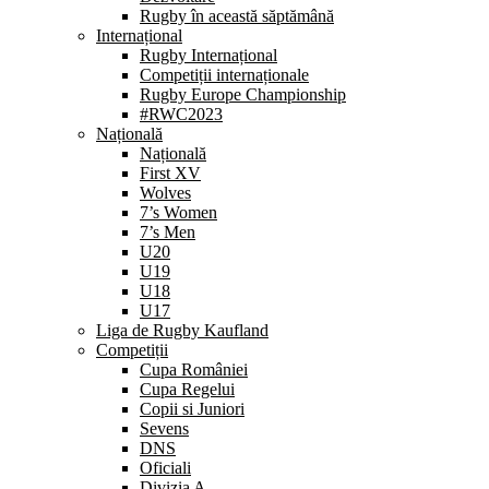
Rugby în această săptămână
Internațional
Rugby Internațional
Competiții internaționale
Rugby Europe Championship
#RWC2023
Națională
Națională
First XV
Wolves
7’s Women
7’s Men
U20
U19
U18
U17
Liga de Rugby Kaufland
Competiții
Cupa României
Cupa Regelui
Copii si Juniori
Sevens
DNS
Oficiali
Divizia A