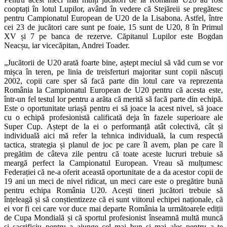
cooptați în lotul Lupilor, având în vedere că Stejăreii se pregătesc
pentru Campionatul European de U20 de la Lisabona. Astfel, între
cei 23 de jucători care sunt pe foaie, 15 sunt de U20, 8 în Primul
XV și 7 pe banca de rezerve. Căpitanul Lupilor este Bogdan
Neacșu, iar vicecăpitan, Andrei Toader.
„Jucătorii de U20 arată foarte bine, aștept meciul să văd cum se vor
mișca în teren, pe linia de treisferturi majoritar sunt copii născuți
2002, copii care sper să facă parte din lotul care va reprezenta
România la Campionatul European de U20 pentru că acesta este,
într-un fel testul lor pentru a arăta că merită să facă parte din echipă.
Este o oportunitate uriașă pentru ei să joace la acest nivel, să joace
cu o echipă profesionistă calificată deja în fazele superioare ale
Super Cup. Aștept de la ei o performanță atât colectivă, cât și
individuală aici mă refer la tehnica individuală, la cum respectă
tactica, strategia și planul de joc pe care îl avem, plan pe care îl
pregătim de câteva zile pentru că toate aceste lucruri trebuie să
meargă perfect la Campionatul European. Vreau să mulțumesc
Federației că ne-a oferit această oportunitate de a da acestor copii de
19 ani un meci de nivel ridicat, un meci care este o pregătire bună
pentru echipa România U20. Acești tineri jucători trebuie să
înțeleagă și să conștientizeze că ei sunt viitorul echipei naționale, că
ei vor fi cei care vor duce mai departe România la următoarele ediții
de Cupa Mondială și că sportul profesionist înseamnă multă muncă
și sacrificiu pentru a ajunge cel mai bun și mai ales pentru a te