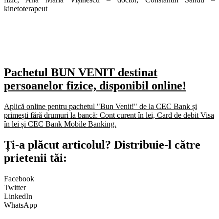
kinetoterapeut
Pachetul BUN VENIT destinat
persoanelor fizice, disponibil online!
Aplică online pentru pachetul "Bun Venit!" de la CEC Bank și
primești fără drumuri la bancă: Cont curent în lei, Card de debit Visa
în lei și CEC Bank Mobile Banking.​
Ți-a plăcut articolul? Distribuie-l către
prietenii tăi:
Facebook
Twitter
LinkedIn
WhatsApp