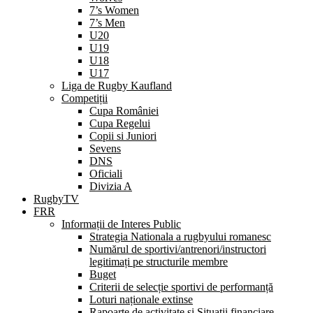
7’s Women
7’s Men
U20
U19
U18
U17
Liga de Rugby Kaufland
Competiții
Cupa României
Cupa Regelui
Copii si Juniori
Sevens
DNS
Oficiali
Divizia A
RugbyTV
FRR
Informații de Interes Public
Strategia Nationala a rugbyului romanesc
Numărul de sportivi/antrenori/instructori
legitimați pe structurile membre
Buget
Criterii de selecție sportivi de performanță
Loturi naționale extinse
Rapoarte de activitate și Situații financiare