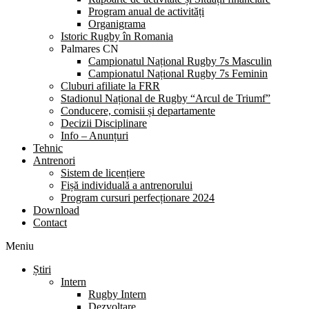
Program anual de activități
Organigrama
Istoric Rugby în Romania
Palmares CN
Campionatul Național Rugby 7s Masculin
Campionatul Național Rugby 7s Feminin
Cluburi afiliate la FRR
Stadionul Național de Rugby “Arcul de Triumf”
Conducere, comisii și departamente
Decizii Disciplinare
Info – Anunțuri
Tehnic
Antrenori
Sistem de licențiere
Fișă individuală a antrenorului
Program cursuri perfecționare 2024
Download
Contact
Meniu
Știri
Intern
Rugby Intern
Dezvoltare