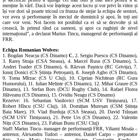
menține în vârf. Dacă vor înțelege acest lucru și vor privi în viitor și
își vor dori să poarte tricoul cu frunza de stejar la echipa de seniori,
vor avea și performanțe în meciul de duminică și apoi, în toți ani
care vor veni. Noi facem tot posibilul ca ei să se dezvolte și să
crească, în primul rând ca oameni, și apoi ca rugbiști de nivel
internațional”, a declarat Marius Tincu, managerul de performanță al
FRR.
Echipa Romanian Wolves:
1. Bogdan Neacșu (CS Dinamo)
C
, 2. Sergiu Puescu (CS Dinamo),
3. Rareș Straja (CSA Steaua), 4. Marcel Rusu (CS Dinamo), 5.
Andrei Toader (CS Dinamo), 6. Răzvan Pașnicu (RC Grivița), 7.
Ionuț Donici (CS Știința Petroșani), 8. Joseph Agbo (CS Dinamo),
9. Toma Mîrzac (CS U Cluj), 10. Ciprian Nichitean (RC Gura
Humorului), 11. Iulian Melinte (CS Dinamo), 12. Mihai Graure (CS
Dinamo), 13. Stefan Bors (DCU Rugby Club), 14. Rafael Florea
Jilăveanu (CS Dinamo), 15. Ovidiu Neagu (CS Dinamo)
Rezerve: 16. Sebastian Vasilovici (SCM USV Timișoara), 17.
Robert Hîncu (CSU Cluj), 18. Domițian Mureșan (CSM Știința
Baia Mare), 19. Vlad Burduja (CSA Steaua), 20. David Trăușan
(SCM USV Timișoara), 21. Petre Urs (CS Dinamo), 22. Valentin
Nițu (CS Dinamo), 23. Fabian Bunu (CSU Cluj)
Staff: Marius Tincu- manager de performanță FRR, Viliami Moala –
antrenor, Alexandru Tudori – antrenor, Daniel Carpo – preparator
fizic, Ana Maria Vișinescu – doctor, Constantin Sandu –