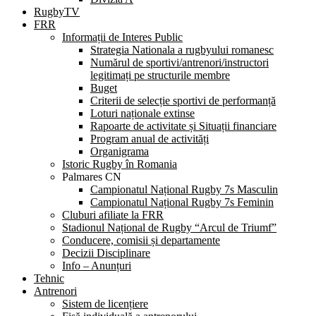
RugbyTV
FRR
Informații de Interes Public
Strategia Nationala a rugbyului romanesc
Numărul de sportivi/antrenori/instructori
legitimați pe structurile membre
Buget
Criterii de selecție sportivi de performanță
Loturi naționale extinse
Rapoarte de activitate și Situații financiare
Program anual de activități
Organigrama
Istoric Rugby în Romania
Palmares CN
Campionatul Național Rugby 7s Masculin
Campionatul Național Rugby 7s Feminin
Cluburi afiliate la FRR
Stadionul Național de Rugby “Arcul de Triumf”
Conducere, comisii și departamente
Decizii Disciplinare
Info – Anunțuri
Tehnic
Antrenori
Sistem de licențiere