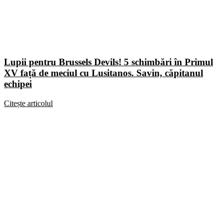
Lupii pentru Brussels Devils! 5 schimbări în Primul
XV față de meciul cu Lusitanos. Savin, căpitanul
echipei
Citește articolul